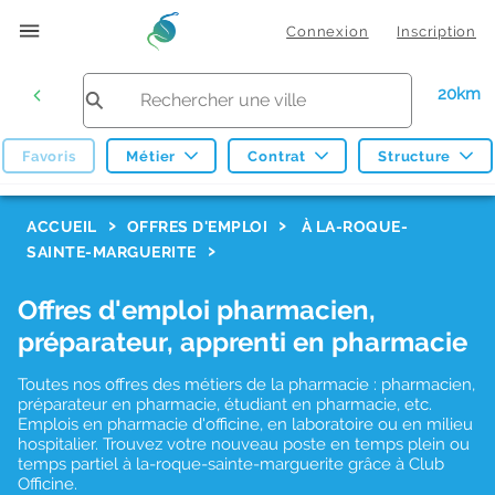
Connexion
Inscription
20km
Favoris
Métier
Contrat
Structure
F
ACCUEIL
OFFRES D'EMPLOI
À LA-ROQUE-
SAINTE-MARGUERITE
i
l
Offres d'emploi pharmacien,
t
préparateur, apprenti en pharmacie
r
Toutes nos offres des métiers de la pharmacie : pharmacien,
e
préparateur en pharmacie, étudiant en pharmacie, etc.
s
Emplois en pharmacie d'officine, en laboratoire ou en milieu
hospitalier. Trouvez votre nouveau poste en temps plein ou
d
temps partiel à la-roque-sainte-marguerite grâce à Club
Officine.
e