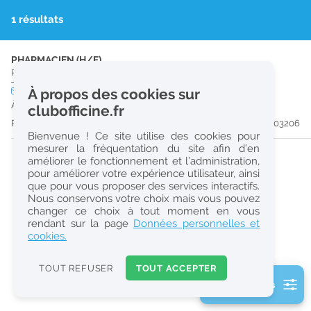
r
1 résultats
e
c
PHARMACIEN (H/F)
Pharmacie d'Officine
|
12100
Millau
h
CDI
À propos des cookies sur
temps plein
e
À partir du 18/08/26
clubofficine.fr
r
Publiée il y a 16 jour(s)
#203206
Bienvenue ! Ce site utilise des cookies pour
c
mesurer la fréquentation du site afin d’en
améliorer le fonctionnement et l’administration,
h
pour améliorer votre expérience utilisateur, ainsi
e
que pour vous proposer des services interactifs.
Nous conservons votre choix mais vous pouvez
changer ce choix à tout moment en vous
Réinitialiser
rendant sur la page
Données personnelles et
cookies.
2
0
TOUT REFUSER
TOUT ACCEPTER
k
2 filtre(s) actifs
m
Consulter les offres de la France d'outre-mer