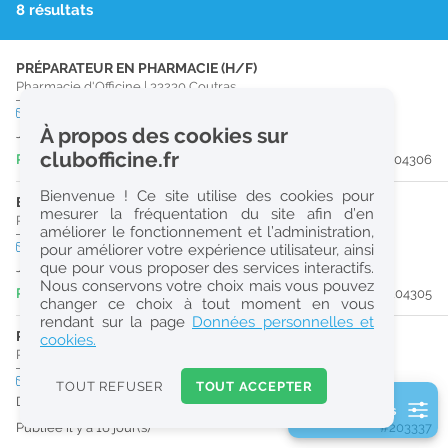
8 résultats
r
e
PRÉPARATEUR EN PHARMACIE (H/F)
c
Pharmacie d'Officine
|
33230
Coutras
h
CDD
temps plein
À propos des cookies sur
Jusqu'au 21/08/26
e
clubofficine.fr
Publiée il y a 2 jour(s)
#204306
r
Bienvenue ! Ce site utilise des cookies pour
c
ETUDIANT EN PHARMACIE 6E ANNÉE VALIDÉE (H/F)
mesurer la fréquentation du site afin d’en
Pharmacie d'Officine
|
33230
Coutras
améliorer le fonctionnement et l’administration,
h
CDD
temps plein
pour améliorer votre expérience utilisateur, ainsi
e
que pour vous proposer des services interactifs.
Jusqu'au 21/08/26
Nous conservons votre choix mais vous pouvez
Publiée il y a 2 jour(s)
#204305
changer ce choix à tout moment en vous
Réinitialiser
rendant sur la page
Données personnelles et
PRÉPARATEUR EN PHARMACIE (H/F)
cookies.
Pharmacie d'Officine
|
33230
Coutras
2
0
CDI
temps plein
TOUT REFUSER
TOUT ACCEPTER
k
Dès que possible
2 filtre(s) actifs
m
Publiée il y a 16 jour(s)
#203337
Consulter les offres de la France d'outre-mer