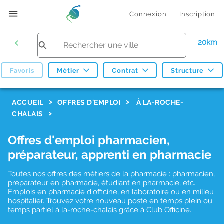
Connexion
Inscription
20km
Favoris
Métier
Contrat
Structure
F
ACCUEIL
OFFRES D'EMPLOI
À LA-ROCHE-
CHALAIS
i
l
Offres d'emploi pharmacien,
t
préparateur, apprenti en pharmacie
r
Toutes nos offres des métiers de la pharmacie : pharmacien,
e
préparateur en pharmacie, étudiant en pharmacie, etc.
s
Emplois en pharmacie d'officine, en laboratoire ou en milieu
hospitalier. Trouvez votre nouveau poste en temps plein ou
d
temps partiel à la-roche-chalais grâce à Club Officine.
e