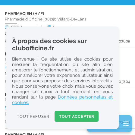
r
PHARMACIEN (H/F)
e
Pharmacie d'Officine
|
38250
Villard-De-Lans
c
CDD
temps plein
Logement
Du 20/11/26 au 03/12/26
h
À propos des cookies sur
Publiée il y a 8 jour(s)
#203805
e
clubofficine.fr
r
PHARMACIEN (H/F)
Bienvenue ! Ce site utilise des cookies pour
Pharmacie d'Officine
|
38250
Villard-De-Lans
c
mesurer la fréquentation du site afin d’en
CDD
temps plein
Logement
améliorer le fonctionnement et l’administration,
h
Du 17/10/26 au 27/10/26
pour améliorer votre expérience utilisateur, ainsi
e
que pour vous proposer des services interactifs.
Publiée il y a 8 jour(s)
#203804
Nous conservons votre choix mais vous pouvez
changer ce choix à tout moment en vous
PHARMACIEN (H/F)
Réinitialiser
rendant sur la page
Données personnelles et
Pharmacie d'Officine
|
38250
Villard-De-Lans
cookies.
CDD
temps partiel
Logement
2
Du 17/10/26 au 26/10/26
0
TOUT REFUSER
TOUT ACCEPTER
k
Publiée il y a 8 jour(s)
#203803
2 filtre(s) actifs
m
Consulter les offres de la France d'outre-mer
PHARMACIEN (H/F)