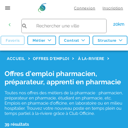
Connexion
Inscription
20km
Favoris
Métier
Contrat
Structure
F
ACCUEIL
OFFRES D'EMPLOI
À LA-RIVIERE
i
Offres d'emploi pharmacien,
l
préparateur, apprenti en pharmacie
t
r
Toutes nos offres des métiers de la pharmacie : pharmacien,
préparateur en pharmacie, étudiant en pharmacie, etc.
e
Emplois en pharmacie d'officine, en laboratoire ou en milieu
hospitalier. Trouvez votre nouveau poste en temps plein ou
s
temps partiel à la-riviere grâce à Club Officine.
d
39 résultats
e