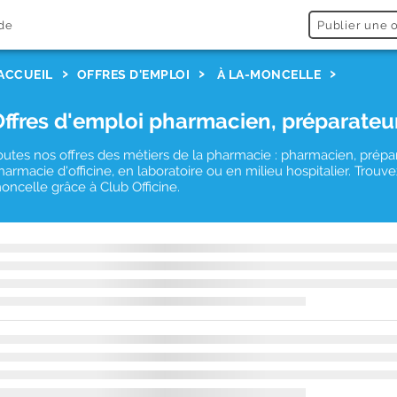
de
Publier une o
ACCUEIL
OFFRES D'EMPLOI
À LA-MONCELLE
Offres d'emploi pharmacien, préparateu
outes nos offres des métiers de la pharmacie : pharmacien, prépa
harmacie d'officine, en laboratoire ou en milieu hospitalier. Trou
oncelle grâce à Club Officine.