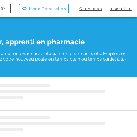
ffre
Mode Transaction
Connexion
Inscription
r, apprenti en pharmacie
rateur en pharmacie, étudiant en pharmacie, etc. Emplois en
vez votre nouveau poste en temps plein ou temps partiel à la-