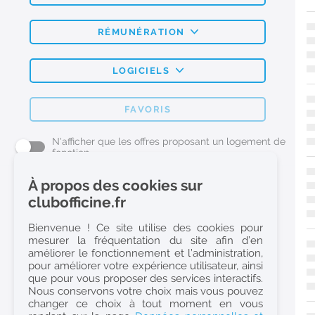
RÉMUNÉRATION
LOGICIELS
FAVORIS
N'afficher que les offres proposant un logement de
fonction
À propos des cookies sur
L'emploi Pharmacie par métier
clubofficine.fr
Pharmacien (H/F)
Bienvenue ! Ce site utilise des cookies pour
mesurer la fréquentation du site afin d’en
Préparateur en Pharmacie (H/F)
améliorer le fonctionnement et l’administration,
Etudiant en Pharmacie (H/F)
pour améliorer votre expérience utilisateur, ainsi
que pour vous proposer des services interactifs.
Etudiant en Pharmacie 6e année validée (H/F)
Nous conservons votre choix mais vous pouvez
Conseiller Dermo Cosmetique - Esthéticienne (H/F)
changer ce choix à tout moment en vous