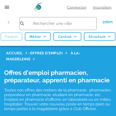
Connexion
Inscription
20km
Favoris
Métier
Contrat
Structure
F
ACCUEIL
OFFRES D'EMPLOI
À LA-
MAGDELEINE
i
l
Offres d'emploi pharmacien,
t
préparateur, apprenti en pharmacie
r
Toutes nos offres des métiers de la pharmacie : pharmacien,
e
préparateur en pharmacie, étudiant en pharmacie, etc.
s
Emplois en pharmacie d'officine, en laboratoire ou en milieu
hospitalier. Trouvez votre nouveau poste en temps plein ou
d
temps partiel à la-magdeleine grâce à Club Officine.
e