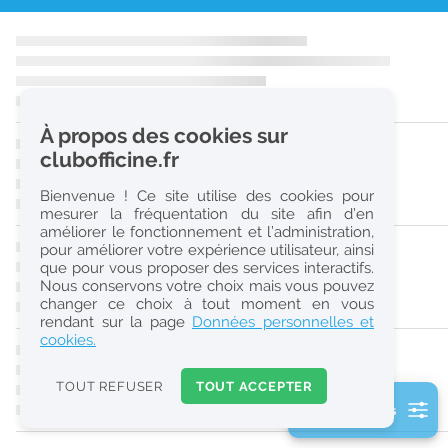
r
e
c
h
À propos des cookies sur
e
clubofficine.fr
r
Bienvenue ! Ce site utilise des cookies pour
c
mesurer la fréquentation du site afin d’en
améliorer le fonctionnement et l’administration,
h
pour améliorer votre expérience utilisateur, ainsi
e
que pour vous proposer des services interactifs.
Nous conservons votre choix mais vous pouvez
changer ce choix à tout moment en vous
Réinitialiser
rendant sur la page
Données personnelles et
cookies.
2
0
TOUT REFUSER
TOUT ACCEPTER
k
2 filtre(s) actifs
m
Consulter les offres de la France d'outre-mer