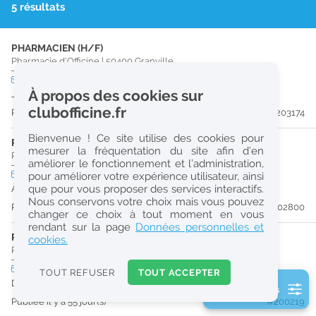
5 résultats
r
e
PHARMACIEN (H/F)
c
Pharmacie d'Officine
|
50400
Granville
h
CDD
temps plein
À propos des cookies sur
Jusqu'au 27/02/27
e
clubofficine.fr
Publiée il y a 17 jour(s)
#203174
r
Bienvenue ! Ce site utilise des cookies pour
c
PRÉPARATEUR EN PHARMACIE (H/F)
mesurer la fréquentation du site afin d’en
Pharmacie d'Officine
|
50800
Villedieu-Les-Poêles-Rouffigny
améliorer le fonctionnement et l’administration,
h
CDI
temps plein
pour améliorer votre expérience utilisateur, ainsi
e
que pour vous proposer des services interactifs.
À partir du 31/08/26
Nous conservons votre choix mais vous pouvez
Publiée il y a 22 jour(s)
#202800
changer ce choix à tout moment en vous
Réinitialiser
rendant sur la page
Données personnelles et
PRÉPARATEUR EN PHARMACIE (H/F)
cookies.
Pharmacie d'Officine
|
50400
Granville
2
0
CDI
temps plein
TOUT REFUSER
TOUT ACCEPTER
URGENT
k
Dès que possible
2 filtre(s) actifs
m
Publiée il y a 55 jour(s)
#200219
Consulter les offres de la France d'outre-mer