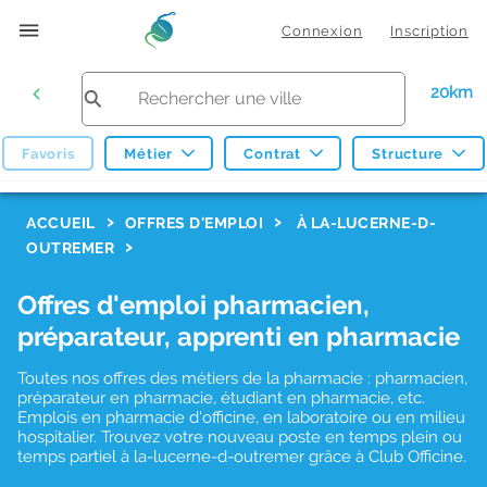
Connexion
Inscription
20km
Favoris
Métier
Contrat
Structure
F
ACCUEIL
OFFRES D'EMPLOI
À LA-LUCERNE-D-
OUTREMER
i
l
Offres d'emploi pharmacien,
t
préparateur, apprenti en pharmacie
r
Toutes nos offres des métiers de la pharmacie : pharmacien,
e
préparateur en pharmacie, étudiant en pharmacie, etc.
s
Emplois en pharmacie d'officine, en laboratoire ou en milieu
hospitalier. Trouvez votre nouveau poste en temps plein ou
d
temps partiel à la-lucerne-d-outremer grâce à Club Officine.
e