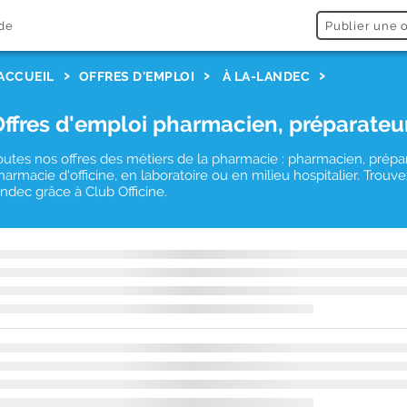
de
Publier une o
ACCUEIL
OFFRES D'EMPLOI
À LA-LANDEC
Offres d'emploi pharmacien, préparateu
outes nos offres des métiers de la pharmacie : pharmacien, prépa
harmacie d'officine, en laboratoire ou en milieu hospitalier. Trou
andec grâce à Club Officine.