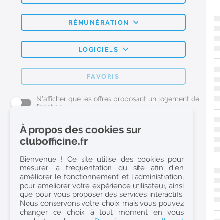
RÉMUNÉRATION
LOGICIELS
FAVORIS
N'afficher que les offres proposant un logement de
fonction
À propos des cookies sur
L'emploi Pharmacie par métier
clubofficine.fr
Pharmacien (H/F)
Bienvenue ! Ce site utilise des cookies pour
mesurer la fréquentation du site afin d’en
Préparateur en Pharmacie (H/F)
améliorer le fonctionnement et l’administration,
Etudiant en Pharmacie (H/F)
pour améliorer votre expérience utilisateur, ainsi
que pour vous proposer des services interactifs.
Etudiant en Pharmacie 6e année validée (H/F)
Nous conservons votre choix mais vous pouvez
Conseiller Dermo Cosmetique - Esthéticienne (H/F)
changer ce choix à tout moment en vous