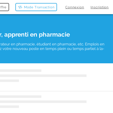
ffre
Mode Transaction
Connexion
Inscription
r, apprenti en pharmacie
rateur en pharmacie, étudiant en pharmacie, etc. Emplois en
vez votre nouveau poste en temps plein ou temps partiel à la-