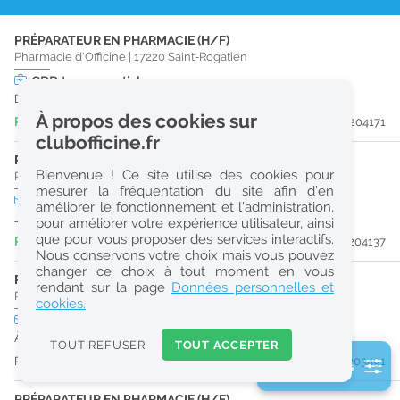
r
PRÉPARATEUR EN PHARMACIE (H/F)
e
Pharmacie d'Officine
|
17220
Saint-Rogatien
c
CDD
temps partiel
Du 04/10/26 au 12/02/27
h
À propos des cookies sur
Publiée il y a 4 jour(s)
#204171
e
clubofficine.fr
r
PRÉPARATEUR EN PHARMACIE (H/F)
Bienvenue ! Ce site utilise des cookies pour
Pharmacie d'Officine
|
17000
La Rochelle
c
mesurer la fréquentation du site afin d’en
CDD
temps plein
Pro
améliorer le fonctionnement et l’administration,
h
Jusqu'au 27/02/27
pour améliorer votre expérience utilisateur, ainsi
e
que pour vous proposer des services interactifs.
Publiée il y a 5 jour(s)
#204137
Nous conservons votre choix mais vous pouvez
changer ce choix à tout moment en vous
PHARMACIEN (H/F)
Réinitialiser
rendant sur la page
Données personnelles et
Pharmacie d'Officine
|
17000
La Rochelle
cookies.
CDI
temps plein
2
URGENT
À partir du 31/08/26
0
TOUT REFUSER
TOUT ACCEPTER
k
Publiée il y a 13 jour(s)
#203491
2 filtre(s) actifs
m
Consulter les offres de la France d'outre-mer
PRÉPARATEUR EN PHARMACIE (H/F)