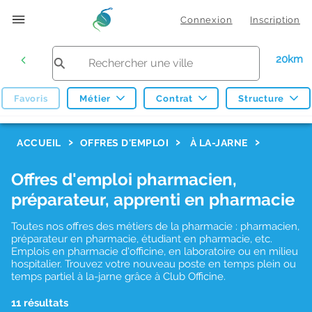
Connexion
Inscription
20km
Favoris
Métier
Contrat
Structure
F
ACCUEIL
OFFRES D'EMPLOI
À LA-JARNE
i
Offres d'emploi pharmacien,
l
préparateur, apprenti en pharmacie
t
r
Toutes nos offres des métiers de la pharmacie : pharmacien,
préparateur en pharmacie, étudiant en pharmacie, etc.
e
Emplois en pharmacie d'officine, en laboratoire ou en milieu
hospitalier. Trouvez votre nouveau poste en temps plein ou
s
temps partiel à la-jarne grâce à Club Officine.
d
11 résultats
e