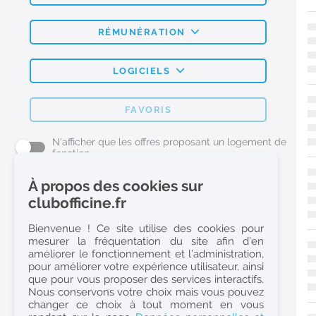
RÉMUNÉRATION
LOGICIELS
FAVORIS
N'afficher que les offres proposant un logement de
fonction
À propos des cookies sur
L'emploi Pharmacie par métier
clubofficine.fr
Pharmacien (H/F)
Bienvenue ! Ce site utilise des cookies pour
mesurer la fréquentation du site afin d’en
Préparateur en Pharmacie (H/F)
améliorer le fonctionnement et l’administration,
Etudiant en Pharmacie (H/F)
pour améliorer votre expérience utilisateur, ainsi
que pour vous proposer des services interactifs.
Etudiant en Pharmacie 6e année validée (H/F)
Nous conservons votre choix mais vous pouvez
Conseiller Dermo Cosmetique - Esthéticienne (H/F)
changer ce choix à tout moment en vous