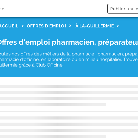
de
Publier une o
ACCUEIL
OFFRES D'EMPLOI
À LA-GUILLERMIE
Offres d'emploi pharmacien, préparateu
outes nos offres des métiers de la pharmacie : pharmacien, prépa
harmacie d'officine, en laboratoire ou en milieu hospitalier. Trou
uillermie grâce à Club Officine.