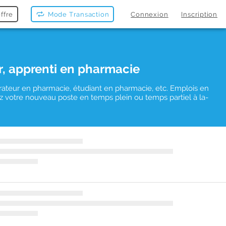
ffre
Mode Transaction
Connexion
Inscription
r, apprenti en pharmacie
rateur en pharmacie, étudiant en pharmacie, etc. Emplois en
vez votre nouveau poste en temps plein ou temps partiel à la-