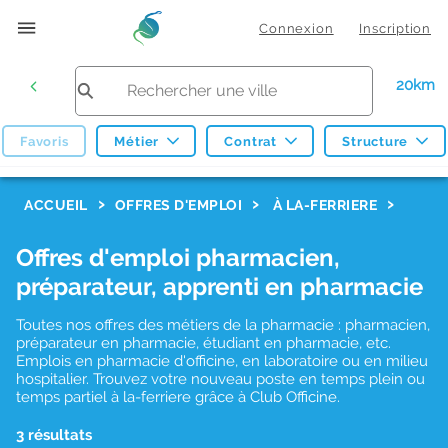
Connexion
Inscription
20km
Favoris
Métier
Contrat
Structure
F
ACCUEIL
OFFRES D'EMPLOI
À LA-FERRIERE
i
Offres d'emploi pharmacien,
l
préparateur, apprenti en pharmacie
t
r
Toutes nos offres des métiers de la pharmacie : pharmacien,
préparateur en pharmacie, étudiant en pharmacie, etc.
e
Emplois en pharmacie d'officine, en laboratoire ou en milieu
hospitalier. Trouvez votre nouveau poste en temps plein ou
s
temps partiel à la-ferriere grâce à Club Officine.
d
3 résultats
e