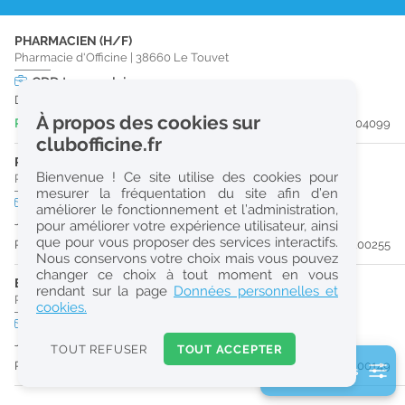
r
PHARMACIEN (H/F)
e
Pharmacie d'Officine
|
38660
Le Touvet
c
CDD
temps plein
Du 01/11/26 au 10/09/27
h
À propos des cookies sur
Publiée il y a 4 jour(s)
#204099
e
clubofficine.fr
r
PRÉPARATEUR EN PHARMACIE (H/F)
Bienvenue ! Ce site utilise des cookies pour
Pharmacie d'Officine
|
38530
Pontcharra
c
mesurer la fréquentation du site afin d’en
CDD
temps plein
améliorer le fonctionnement et l’administration,
h
Jusqu'au 29/08/26
pour améliorer votre expérience utilisateur, ainsi
e
que pour vous proposer des services interactifs.
Publiée il y a 55 jour(s)
#200255
Nous conservons votre choix mais vous pouvez
changer ce choix à tout moment en vous
ETUDIANT EN PHARMACIE (H/F)
Réinitialiser
rendant sur la page
Données personnelles et
Pharmacie d'Officine
|
38330
Saint-Nazaire-Les-Eymes
cookies.
CDD
temps partiel
2
Jusqu'au 22/08/26
0
TOUT REFUSER
TOUT ACCEPTER
k
Publiée il y a 57 jour(s)
#200149
2 filtre(s) actifs
m
Consulter les offres de la France d'outre-mer