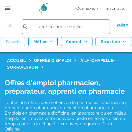
Connexion
Inscription
20km
Favoris
Métier
Contrat
Structure
F
ACCUEIL
OFFRES D'EMPLOI
À LA-CHAPELLE-
SUR-AVEYRON
i
l
Offres d'emploi pharmacien,
t
préparateur, apprenti en pharmacie
r
Toutes nos offres des métiers de la pharmacie : pharmacien,
e
préparateur en pharmacie, étudiant en pharmacie, etc.
s
Emplois en pharmacie d'officine, en laboratoire ou en milieu
hospitalier. Trouvez votre nouveau poste en temps plein ou
d
temps partiel à la-chapelle-sur-aveyron grâce à Club
Officine.
e