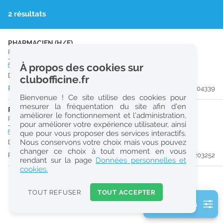
r
2 résultats
e
c
PHARMACIEN (H/F)
Pharmacie d'Officine
|
45200
Montargis
h
CDI
À propos des cookies sur
temps plein
e
Dès que possible
clubofficine.fr
r
Publiée il y a 23 heure(s)
#204339
Bienvenue ! Ce site utilise des cookies pour
c
mesurer la fréquentation du site afin d’en
PHARMACIEN (H/F)
améliorer le fonctionnement et l’administration,
h
Pharmacie d'Officine
|
89120
Charny-Orée-De-Puisaye
pour améliorer votre expérience utilisateur, ainsi
e
CDI
temps plein
que pour vous proposer des services interactifs.
Nous conservons votre choix mais vous pouvez
Dès que possible
changer ce choix à tout moment en vous
Publiée il y a 17 jour(s)
#203252
Réinitialiser
rendant sur la page
Données personnelles et
cookies.
2
0
TOUT REFUSER
TOUT ACCEPTER
k
2 filtre(s) actifs
m
Consulter les offres de la France d'outre-mer