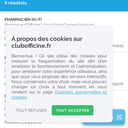
8 résultats
r
e
PHARMACIEN (H/F)
c
Pharmacie d'Officine
|
72110
Saint-Cosme-En-Vairais
h
CDI
temps plein
Logement
À propos des cookies sur
Dès que possible
e
clubofficine.fr
Publiée il y a 3 jour(s)
#204145
r
Bienvenue ! Ce site utilise des cookies pour
c
RAYONNISTE - EMPLOYÉ POLYVALENT (H/F)
mesurer la fréquentation du site afin d’en
Pharmacie d'Officine
|
61110
Rémalard En Perche
améliorer le fonctionnement et l’administration,
h
CDI
temps partiel
pour améliorer votre expérience utilisateur, ainsi
e
que pour vous proposer des services interactifs.
À partir du 31/08/26
Nous conservons votre choix mais vous pouvez
Publiée il y a 4 jour(s)
#204078
changer ce choix à tout moment en vous
Réinitialiser
rendant sur la page
Données personnelles et
PHARMACIEN (H/F)
cookies.
Pharmacie d'Officine
|
72400
La Ferté-Bernard
2
0
CDI
temps plein
Pro
TOUT REFUSER
TOUT ACCEPTER
k
Dès que possible
2 filtre(s) actifs
m
Publiée il y a 9 jour(s)
#203742
Consulter les offres de la France d'outre-mer