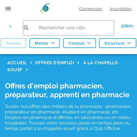
Connexion
Inscription
20km
Favoris
Métier
Contrat
Structure
F
ACCUEIL
OFFRES D'EMPLOI
À LA-CHAPELLE-
SOUEF
i
l
Offres d'emploi pharmacien,
t
préparateur, apprenti en pharmacie
r
Toutes nos offres des métiers de la pharmacie : pharmacien,
e
préparateur en pharmacie, étudiant en pharmacie, etc.
s
Emplois en pharmacie d'officine, en laboratoire ou en milieu
hospitalier. Trouvez votre nouveau poste en temps plein ou
d
temps partiel à la-chapelle-souef grâce à Club Officine.
e