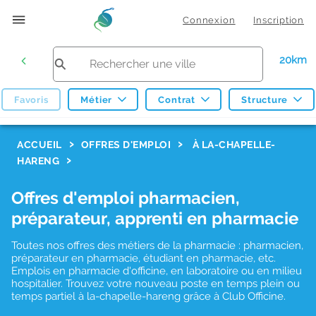
Connexion
Inscription
20km
Favoris
Métier
Contrat
Structure
F
ACCUEIL
OFFRES D'EMPLOI
À LA-CHAPELLE-
HARENG
i
l
Offres d'emploi pharmacien,
t
préparateur, apprenti en pharmacie
r
Toutes nos offres des métiers de la pharmacie : pharmacien,
e
préparateur en pharmacie, étudiant en pharmacie, etc.
s
Emplois en pharmacie d'officine, en laboratoire ou en milieu
hospitalier. Trouvez votre nouveau poste en temps plein ou
d
temps partiel à la-chapelle-hareng grâce à Club Officine.
e