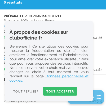
6 résultats
r
e
PRÉPARATEUR EN PHARMACIE (H/F)
c
Pharmacie d'Officine
|
27300
Bernay
h
CDI
temps plein
À propos des cookies sur
Dès que possible
e
clubofficine.fr
Publiée il y a 18 heure(s)
#204386
r
Bienvenue ! Ce site utilise des cookies pour
c
ETUDIANT EN PHARMACIE (H/F)
mesurer la fréquentation du site afin d’en
Pharmacie d'Officine
|
27300
Bernay
améliorer le fonctionnement et l’administration,
h
CDI
temps partiel
pour améliorer votre expérience utilisateur, ainsi
e
que pour vous proposer des services interactifs.
À partir du 30/08/26
Nous conservons votre choix mais vous pouvez
Publiée il y a 18 heure(s)
#204385
changer ce choix à tout moment en vous
Réinitialiser
rendant sur la page
Données personnelles et
ETUDIANT EN PHARMACIE (H/F)
cookies.
Pharmacie d'Officine
|
14100
Lisieux
2
0
CDD
temps partiel
TOUT REFUSER
TOUT ACCEPTER
k
Du 31/08/26 au 29/06/28
2 filtre(s) actifs
m
Publiée il y a 22 jour(s)
#202949
Consulter les offres de la France d'outre-mer