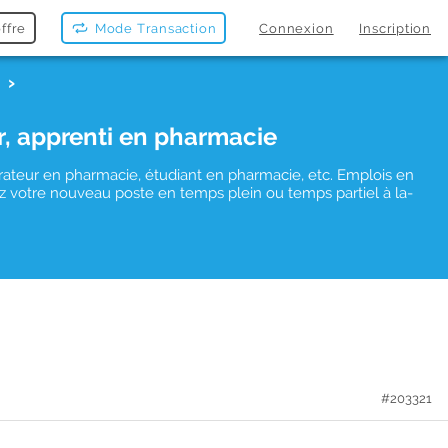
ffre
Mode Transaction
Connexion
Inscription
r, apprenti en pharmacie
rateur en pharmacie, étudiant en pharmacie, etc. Emplois en
vez votre nouveau poste en temps plein ou temps partiel à la-
#203321