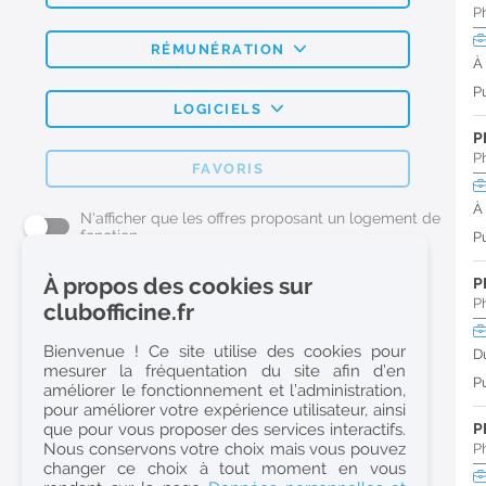
P
RÉMUNÉRATION
À
Pu
LOGICIELS
P
P
FAVORIS
À
N'afficher que les offres proposant un logement de
fonction
Pu
À propos des cookies sur
P
L'emploi Pharmacie par métier
P
clubofficine.fr
Pharmacien (H/F)
Bienvenue ! Ce site utilise des cookies pour
D
mesurer la fréquentation du site afin d’en
Préparateur en Pharmacie (H/F)
Pu
améliorer le fonctionnement et l’administration,
Etudiant en Pharmacie (H/F)
pour améliorer votre expérience utilisateur, ainsi
que pour vous proposer des services interactifs.
P
Etudiant en Pharmacie 6e année validée (H/F)
Nous conservons votre choix mais vous pouvez
P
Conseiller Dermo Cosmetique - Esthéticienne (H/F)
changer ce choix à tout moment en vous