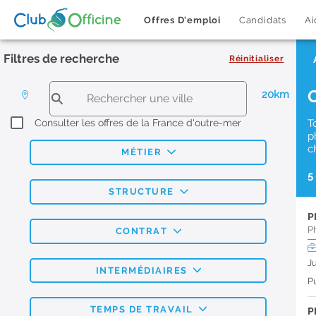
Offres D'emploi
Candidats
Ai
Filtres de recherche
Réinitialiser
20km
Consulter les offres de la France d'outre-mer
T
p
c
MÉTIER
5
STRUCTURE
P
P
CONTRAT
J
INTERMÉDIAIRES
Pu
TEMPS DE TRAVAIL
P