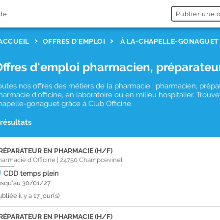
de
Publier une o
ACCUEIL
OFFRES D'EMPLOI
À LA-CHAPELLE-GONAGUET
Offres d'emploi pharmacien, préparateu
outes nos offres des métiers de la pharmacie : pharmacien, prépa
harmacie d'officine, en laboratoire ou en milieu hospitalier. Trou
hapelle-gonaguet grâce à Club Officine.
 résultats
RÉPARATEUR EN PHARMACIE (H/F)
harmacie d'Officine
|
24750
Champcevinel
CDD
temps plein
usqu'au 30/01/27
bliée il y a 17 jour(s)
RÉPARATEUR EN PHARMACIE (H/F)