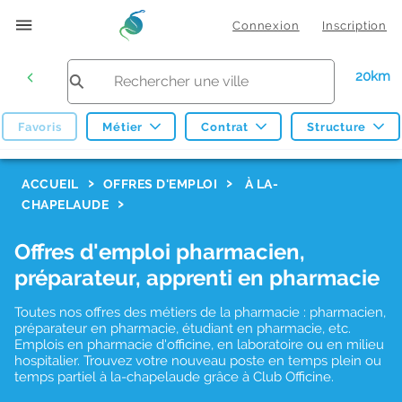
Connexion
Inscription
20km
Favoris
Métier
Contrat
Structure
F
ACCUEIL
OFFRES D'EMPLOI
À LA-
CHAPELAUDE
i
l
Offres d'emploi pharmacien,
t
préparateur, apprenti en pharmacie
r
Toutes nos offres des métiers de la pharmacie : pharmacien,
e
préparateur en pharmacie, étudiant en pharmacie, etc.
s
Emplois en pharmacie d'officine, en laboratoire ou en milieu
hospitalier. Trouvez votre nouveau poste en temps plein ou
d
temps partiel à la-chapelaude grâce à Club Officine.
e