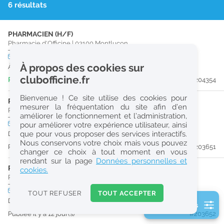
6 résultats
r
e
PHARMACIEN (H/F)
c
Pharmacie d'Officine
|
03100
Montluçon
h
CDI
temps plein
À propos des cookies sur
À partir du 29/09/26
e
clubofficine.fr
Publiée il y a 2 jour(s)
#204354
r
Bienvenue ! Ce site utilise des cookies pour
c
PHARMACIEN (H/F)
mesurer la fréquentation du site afin d’en
Pharmacie d'Officine
|
03190
Vallon-En-Sully
améliorer le fonctionnement et l’administration,
h
CDI
temps plein
pour améliorer votre expérience utilisateur, ainsi
e
que pour vous proposer des services interactifs.
Dès que possible
Nous conservons votre choix mais vous pouvez
Publiée il y a 12 jour(s)
#203651
changer ce choix à tout moment en vous
Réinitialiser
rendant sur la page
Données personnelles et
PHARMACIEN (H/F)
cookies.
Pharmacie d'Officine
|
03190
Vallon-En-Sully
2
0
CDI
temps partiel
TOUT REFUSER
TOUT ACCEPTER
k
Dès que possible
2 filtre(s) actifs
m
Publiée il y a 12 jour(s)
#203652
Consulter les offres de la France d'outre-mer