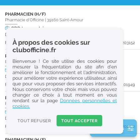
r
PHARMACIEN (H/F)
e
Pharmacie d'Officine
|
39160
Saint-Amour
c
CDD
temps plein
Du 18/08/26 au 07/12/26
h
À propos des cookies sur
Publiée il y a 19 jour(s)
#203152
e
clubofficine.fr
r
PHARMACIEN (H/F)
Bienvenue ! Ce site utilise des cookies pour
Pharmacie d'Officine
|
39190
Cousance
c
mesurer la fréquentation du site afin d’en
CDD
temps plein
améliorer le fonctionnement et l’administration,
h
Du 29/08/26 au 24/02/27
pour améliorer votre expérience utilisateur, ainsi
e
que pour vous proposer des services interactifs.
Publiée il y a 34 jour(s)
#201949
Nous conservons votre choix mais vous pouvez
changer ce choix à tout moment en vous
PRÉPARATEUR EN PHARMACIE (H/F)
Réinitialiser
rendant sur la page
Données personnelles et
Pharmacie d'Officine
|
39190
Cousance
cookies.
CDD
temps plein
2
Du 30/08/26 au 25/02/27
0
TOUT REFUSER
TOUT ACCEPTER
k
Publiée il y a 34 jour(s)
#201472
2 filtre(s) actifs
m
Consulter les offres de la France d'outre-mer
PHARMACIEN (H/F)