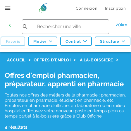
Connexion
Inscription
20km
Favoris
Métier
Contrat
Structure
F
ACCUEIL
OFFRES D'EMPLOI
À LA-BOISSIERE
i
Offres d'emploi pharmacien,
l
préparateur, apprenti en pharmacie
t
r
Toutes nos offres des métiers de la pharmacie : pharmacien,
préparateur en pharmacie, étudiant en pharmacie, etc.
e
Emplois en pharmacie d'officine, en laboratoire ou en milieu
hospitalier. Trouvez votre nouveau poste en temps plein ou
s
temps partiel à la-boissiere grâce à Club Officine.
d
4 résultats
e