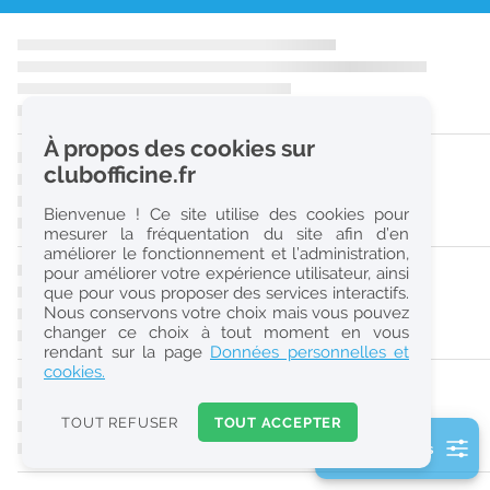
r
e
c
h
À propos des cookies sur
e
clubofficine.fr
r
Bienvenue ! Ce site utilise des cookies pour
c
mesurer la fréquentation du site afin d’en
améliorer le fonctionnement et l’administration,
h
pour améliorer votre expérience utilisateur, ainsi
e
que pour vous proposer des services interactifs.
Nous conservons votre choix mais vous pouvez
changer ce choix à tout moment en vous
Réinitialiser
rendant sur la page
Données personnelles et
cookies.
2
0
TOUT REFUSER
TOUT ACCEPTER
k
2 filtre(s) actifs
m
Consulter les offres de la France d'outre-mer