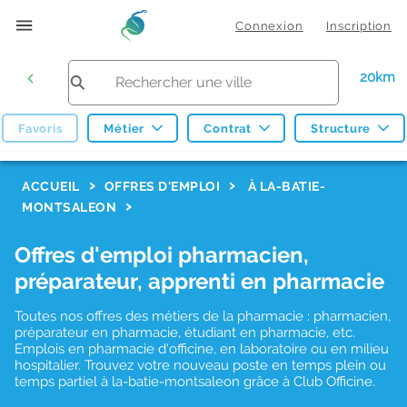
Connexion
Inscription
20km
Favoris
Métier
Contrat
Structure
F
ACCUEIL
OFFRES D'EMPLOI
À LA-BATIE-
MONTSALEON
i
l
Offres d'emploi pharmacien,
t
préparateur, apprenti en pharmacie
r
Toutes nos offres des métiers de la pharmacie : pharmacien,
e
préparateur en pharmacie, étudiant en pharmacie, etc.
s
Emplois en pharmacie d'officine, en laboratoire ou en milieu
hospitalier. Trouvez votre nouveau poste en temps plein ou
d
temps partiel à la-batie-montsaleon grâce à Club Officine.
e