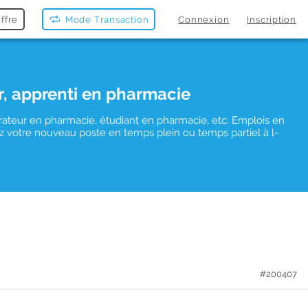
ffre
Mode Transaction
Connexion
Inscription
r, apprenti en pharmacie
rateur en pharmacie, étudiant en pharmacie, etc. Emplois en
vez votre nouveau poste en temps plein ou temps partiel à l-
#200407