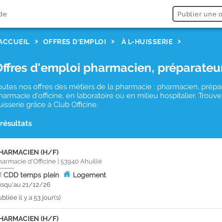
de
Publier une o
ACCUEIL
OFFRES D'EMPLOI
À L-HUISSERIE
Offres d'emploi pharmacien, préparateu
outes nos offres des métiers de la pharmacie : pharmacien, prépa
harmacie d'officine, en laboratoire ou en milieu hospitalier. Trou
uisserie grâce à Club Officine.
 résultats
HARMACIEN (H/F)
harmacie d'Officine
|
53940
Ahuillé
CDD
temps plein
Logement
usqu'au 21/12/26
bliée il y a 53 jour(s)
HARMACIEN (H/F)