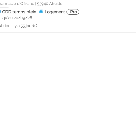
harmacie d'Officine
|
53940
Ahuillé
CDD
temps plein
Logement
Pro
usqu'au 20/09/26
bliée il y a 55 jour(s)