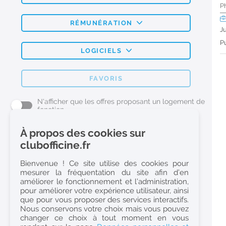
P
RÉMUNÉRATION
J
Pu
LOGICIELS
FAVORIS
N'afficher que les offres proposant un logement de
fonction
À propos des cookies sur
L'emploi Pharmacie par métier
clubofficine.fr
Pharmacien (H/F)
Bienvenue ! Ce site utilise des cookies pour
mesurer la fréquentation du site afin d’en
Préparateur en Pharmacie (H/F)
améliorer le fonctionnement et l’administration,
Etudiant en Pharmacie (H/F)
pour améliorer votre expérience utilisateur, ainsi
que pour vous proposer des services interactifs.
Etudiant en Pharmacie 6e année validée (H/F)
Nous conservons votre choix mais vous pouvez
Conseiller Dermo Cosmetique - Esthéticienne (H/F)
changer ce choix à tout moment en vous