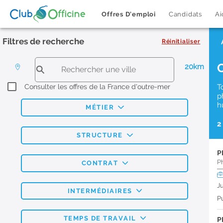
Offres D'emploi
Candidats
Ai
Filtres de recherche
Réinitialiser
20km
Consulter les offres de la France d'outre-mer
T
p
h
MÉTIER
2
STRUCTURE
P
P
CONTRAT
J
INTERMÉDIAIRES
Pu
TEMPS DE TRAVAIL
P