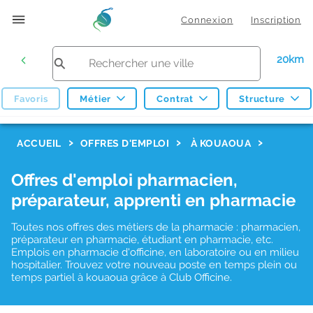
Connexion
Inscription
20km
Favoris
Métier
Contrat
Structure
F
ACCUEIL
OFFRES D'EMPLOI
À KOUAOUA
i
Offres d'emploi pharmacien,
l
préparateur, apprenti en pharmacie
t
r
Toutes nos offres des métiers de la pharmacie : pharmacien,
préparateur en pharmacie, étudiant en pharmacie, etc.
e
Emplois en pharmacie d'officine, en laboratoire ou en milieu
hospitalier. Trouvez votre nouveau poste en temps plein ou
s
temps partiel à kouaoua grâce à Club Officine.
d
e