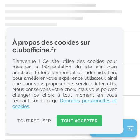
r
e
c
h
À propos des cookies sur
e
clubofficine.fr
r
Bienvenue ! Ce site utilise des cookies pour
c
mesurer la fréquentation du site afin d’en
améliorer le fonctionnement et l’administration,
h
pour améliorer votre expérience utilisateur, ainsi
e
que pour vous proposer des services interactifs.
Nous conservons votre choix mais vous pouvez
changer ce choix à tout moment en vous
Réinitialiser
rendant sur la page
Données personnelles et
cookies.
2
0
TOUT REFUSER
TOUT ACCEPTER
k
2 filtre(s) actifs
m
Consulter les offres de la France d'outre-mer