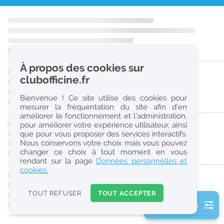
r
e
c
h
À propos des cookies sur
e
clubofficine.fr
r
Bienvenue ! Ce site utilise des cookies pour
c
mesurer la fréquentation du site afin d’en
améliorer le fonctionnement et l’administration,
h
pour améliorer votre expérience utilisateur, ainsi
e
que pour vous proposer des services interactifs.
Nous conservons votre choix mais vous pouvez
changer ce choix à tout moment en vous
Réinitialiser
rendant sur la page
Données personnelles et
cookies.
2
0
TOUT REFUSER
TOUT ACCEPTER
k
2 filtre(s) actifs
m
Consulter les offres de la France d'outre-mer