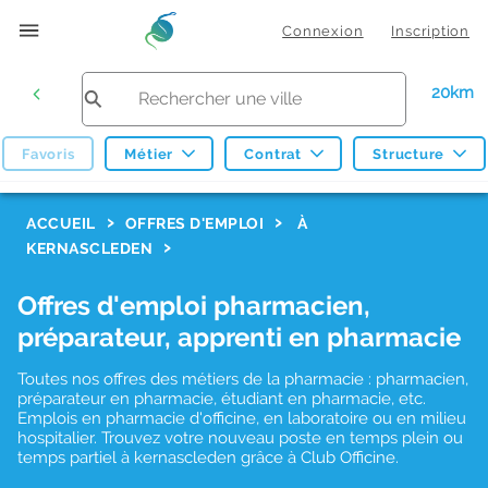
Connexion
Inscription
20km
Favoris
Métier
Contrat
Structure
F
ACCUEIL
OFFRES D'EMPLOI
À
KERNASCLEDEN
i
l
Offres d'emploi pharmacien,
t
préparateur, apprenti en pharmacie
r
Toutes nos offres des métiers de la pharmacie : pharmacien,
e
préparateur en pharmacie, étudiant en pharmacie, etc.
s
Emplois en pharmacie d'officine, en laboratoire ou en milieu
hospitalier. Trouvez votre nouveau poste en temps plein ou
d
temps partiel à kernascleden grâce à Club Officine.
e