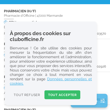
r
PHARMACIEN (H/F)
e
Pharmacie d'Officine
|
47200
Marmande
c
CDI
temps partiel
Dès que possible
h
À propos des cookies sur
Publiée il y a 10 jour(s)
#203570
e
clubofficine.fr
r
PRÉPARATEUR EN PHARMACIE (H/F)
Bienvenue ! Ce site utilise des cookies pour
Pharmacie d'Officine
|
47200
Marmande
c
mesurer la fréquentation du site afin d’en
CDI
temps plein
améliorer le fonctionnement et l’administration,
h
Dès que possible
pour améliorer votre expérience utilisateur, ainsi
e
que pour vous proposer des services interactifs.
Publiée il y a 20 jour(s)
#202926
Nous conservons votre choix mais vous pouvez
changer ce choix à tout moment en vous
PHARMACIEN (H/F)
Réinitialiser
rendant sur la page
Données personnelles et
Pharmacie d'Officine
|
47200
Marmande
cookies.
CDI
temps plein
2
À partir du 31/08/26
0
TOUT REFUSER
TOUT ACCEPTER
k
Publiée il y a 20 jour(s)
#202925
2 filtre(s) actifs
m
Consulter les offres de la France d'outre-mer
PHARMACIEN (H/F)