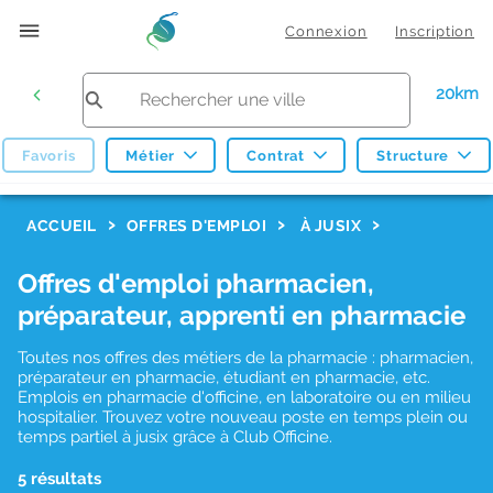
Connexion
Inscription
20km
Favoris
Métier
Contrat
Structure
F
ACCUEIL
OFFRES D'EMPLOI
À JUSIX
i
Offres d'emploi pharmacien,
l
préparateur, apprenti en pharmacie
t
r
Toutes nos offres des métiers de la pharmacie : pharmacien,
préparateur en pharmacie, étudiant en pharmacie, etc.
e
Emplois en pharmacie d'officine, en laboratoire ou en milieu
hospitalier. Trouvez votre nouveau poste en temps plein ou
s
temps partiel à jusix grâce à Club Officine.
d
5 résultats
e