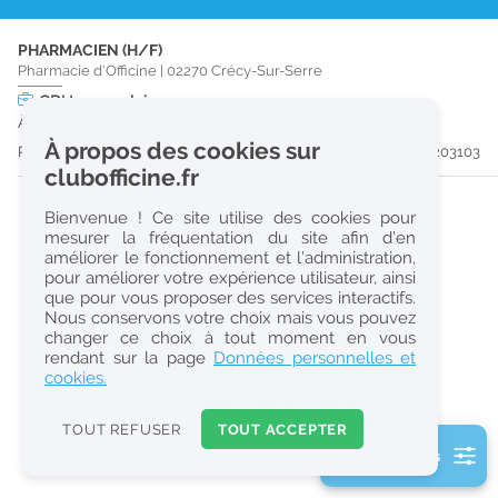
r
PHARMACIEN (H/F)
e
Pharmacie d'Officine
|
02270
Crécy-Sur-Serre
c
CDI
temps plein
À partir du 29/12/26
h
À propos des cookies sur
Publiée il y a 20 jour(s)
#203103
e
clubofficine.fr
r
Bienvenue ! Ce site utilise des cookies pour
c
mesurer la fréquentation du site afin d’en
améliorer le fonctionnement et l’administration,
h
pour améliorer votre expérience utilisateur, ainsi
e
que pour vous proposer des services interactifs.
Nous conservons votre choix mais vous pouvez
changer ce choix à tout moment en vous
Réinitialiser
rendant sur la page
Données personnelles et
cookies.
2
0
TOUT REFUSER
TOUT ACCEPTER
k
2 filtre(s) actifs
m
Consulter les offres de la France d'outre-mer