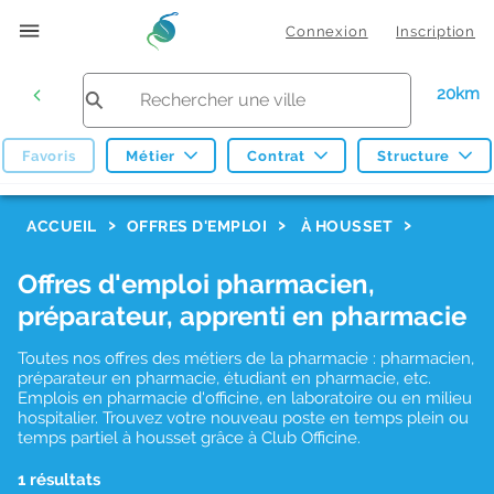
Connexion
Inscription
20km
Favoris
Métier
Contrat
Structure
F
ACCUEIL
OFFRES D'EMPLOI
À HOUSSET
i
Offres d'emploi pharmacien,
l
préparateur, apprenti en pharmacie
t
r
Toutes nos offres des métiers de la pharmacie : pharmacien,
préparateur en pharmacie, étudiant en pharmacie, etc.
e
Emplois en pharmacie d'officine, en laboratoire ou en milieu
hospitalier. Trouvez votre nouveau poste en temps plein ou
s
temps partiel à housset grâce à Club Officine.
d
1 résultats
e