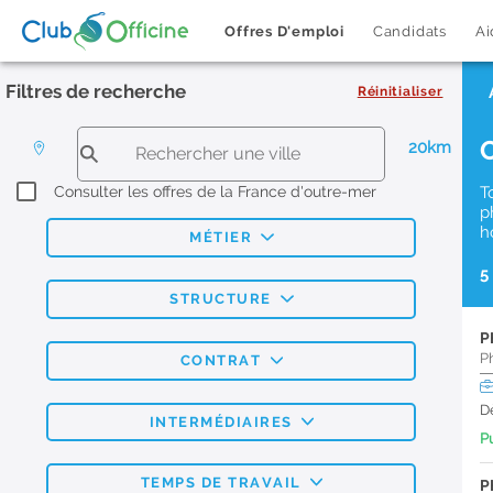
Offres D'emploi
Candidats
Ai
Filtres de recherche
Réinitialiser
20km
Consulter les offres de la France d'outre-mer
T
p
h
MÉTIER
5
STRUCTURE
P
P
CONTRAT
D
INTERMÉDIAIRES
Pu
TEMPS DE TRAVAIL
P