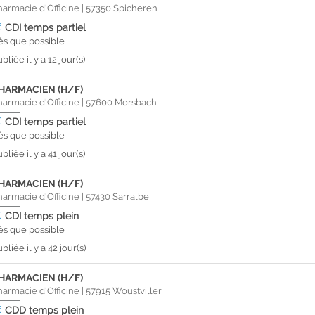
harmacie d'Officine
|
57350
Spicheren
CDI
temps partiel
ès que possible
bliée il y a 12 jour(s)
HARMACIEN (H/F)
harmacie d'Officine
|
57600
Morsbach
CDI
temps partiel
ès que possible
bliée il y a 41 jour(s)
HARMACIEN (H/F)
harmacie d'Officine
|
57430
Sarralbe
CDI
temps plein
ès que possible
bliée il y a 42 jour(s)
HARMACIEN (H/F)
harmacie d'Officine
|
57915
Woustviller
CDD
temps plein