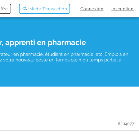
ffre
Mode Transaction
Connexion
Inscription
r, apprenti en pharmacie
rateur en pharmacie, étudiant en pharmacie, etc. Emplois en
uvez votre nouveau poste en temps plein ou temps partiel à
#204077