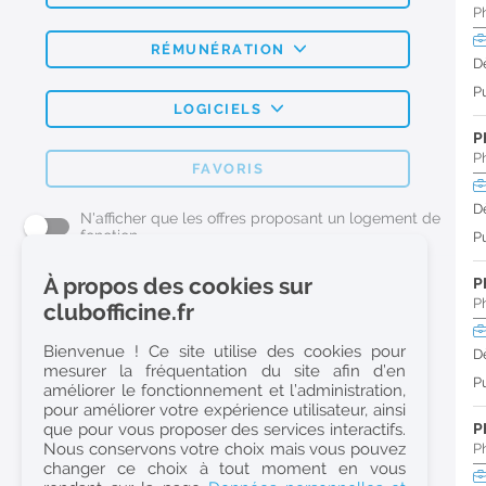
P
RÉMUNÉRATION
D
Pu
LOGICIELS
P
P
FAVORIS
D
N'afficher que les offres proposant un logement de
fonction
Pu
À propos des cookies sur
P
L'emploi Pharmacie par métier
P
clubofficine.fr
Pharmacien (H/F)
Bienvenue ! Ce site utilise des cookies pour
D
mesurer la fréquentation du site afin d’en
Préparateur en Pharmacie (H/F)
Pu
améliorer le fonctionnement et l’administration,
Etudiant en Pharmacie (H/F)
pour améliorer votre expérience utilisateur, ainsi
que pour vous proposer des services interactifs.
P
Etudiant en Pharmacie 6e année validée (H/F)
Nous conservons votre choix mais vous pouvez
P
Conseiller Dermo Cosmetique - Esthéticienne (H/F)
changer ce choix à tout moment en vous