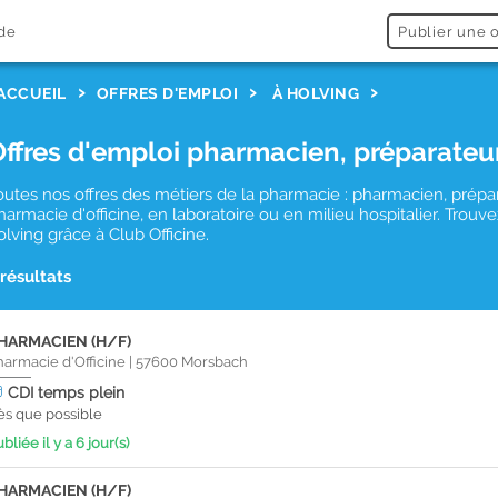
de
Publier une o
ACCUEIL
OFFRES D'EMPLOI
À HOLVING
Offres d'emploi pharmacien, préparateu
outes nos offres des métiers de la pharmacie : pharmacien, prépa
harmacie d'officine, en laboratoire ou en milieu hospitalier. Tro
olving grâce à Club Officine.
 résultats
HARMACIEN (H/F)
harmacie d'Officine
|
57600
Morsbach
CDI
temps plein
ès que possible
bliée il y a 6 jour(s)
HARMACIEN (H/F)