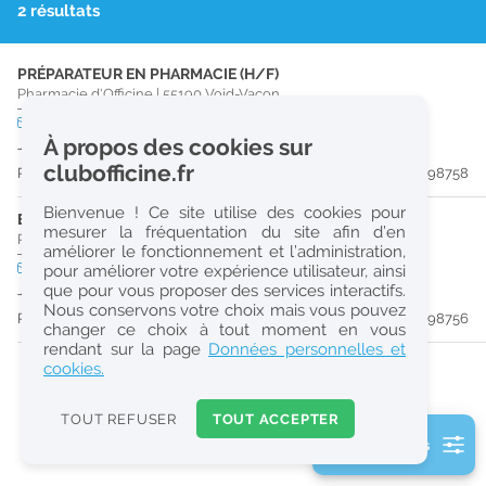
2 résultats
r
e
PRÉPARATEUR EN PHARMACIE (H/F)
c
Pharmacie d'Officine
|
55190
Void-Vacon
h
CDD
temps partiel
À propos des cookies sur
Jusqu'au 30/08/26
e
clubofficine.fr
Publiée il y a 24 jour(s)
#198758
r
Bienvenue ! Ce site utilise des cookies pour
c
ETUDIANT EN PHARMACIE (H/F)
mesurer la fréquentation du site afin d’en
Pharmacie d'Officine
|
55190
Void-Vacon
améliorer le fonctionnement et l’administration,
h
CDD
temps partiel
pour améliorer votre expérience utilisateur, ainsi
e
que pour vous proposer des services interactifs.
Jusqu'au 29/08/26
Nous conservons votre choix mais vous pouvez
Publiée il y a 24 jour(s)
#198756
changer ce choix à tout moment en vous
Réinitialiser
rendant sur la page
Données personnelles et
cookies.
2
0
TOUT REFUSER
TOUT ACCEPTER
k
2 filtre(s) actifs
m
Consulter les offres de la France d'outre-mer