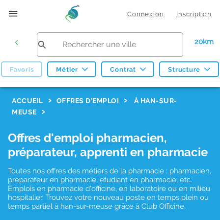
Connexion
Inscription
20km
Favoris
Métier
Contrat
Structure
F
ACCUEIL
OFFRES D'EMPLOI
À HAN-SUR-
MEUSE
i
l
Offres d'emploi pharmacien,
t
préparateur, apprenti en pharmacie
r
Toutes nos offres des métiers de la pharmacie : pharmacien,
e
préparateur en pharmacie, étudiant en pharmacie, etc.
s
Emplois en pharmacie d'officine, en laboratoire ou en milieu
hospitalier. Trouvez votre nouveau poste en temps plein ou
d
temps partiel à han-sur-meuse grâce à Club Officine.
e