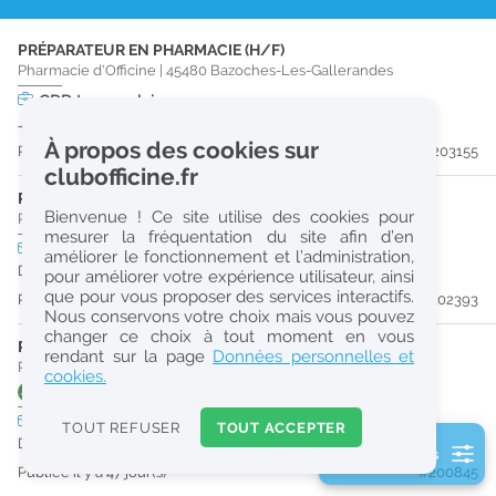
r
PRÉPARATEUR EN PHARMACIE (H/F)
e
Pharmacie d'Officine
|
45480
Bazoches-Les-Gallerandes
c
CDD
temps plein
Jusqu'au 30/08/27
h
À propos des cookies sur
Publiée il y a 17 jour(s)
#203155
e
clubofficine.fr
r
PHARMACIEN (H/F)
Bienvenue ! Ce site utilise des cookies pour
Pharmacie d'Officine
|
45480
Bazoches-Les-Gallerandes
c
mesurer la fréquentation du site afin d’en
CDI
temps plein
améliorer le fonctionnement et l’administration,
h
Dès que possible
pour améliorer votre expérience utilisateur, ainsi
e
que pour vous proposer des services interactifs.
Publiée il y a 28 jour(s)
#202393
Nous conservons votre choix mais vous pouvez
changer ce choix à tout moment en vous
PHARMACIEN (H/F)
Réinitialiser
rendant sur la page
Données personnelles et
Pharmacie d'Officine
|
91670
Angerville
cookies.
4412
1'
4413
1'
TER
1'
2
0
CDI
temps plein
TOUT REFUSER
TOUT ACCEPTER
k
Dès que possible
2 filtre(s) actifs
m
Publiée il y a 47 jour(s)
#200845
Consulter les offres de la France d'outre-mer