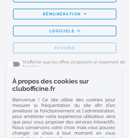
RÉMUNÉRATION
LOGICIELS
FAVORIS
N'afficher que les offres proposant un logement de
fonction
À propos des cookies sur
L'emploi Pharmacie par métier
clubofficine.fr
Pharmacien (H/F)
Bienvenue ! Ce site utilise des cookies pour
mesurer la fréquentation du site afin d’en
Préparateur en Pharmacie (H/F)
améliorer le fonctionnement et l’administration,
Etudiant en Pharmacie (H/F)
pour améliorer votre expérience utilisateur, ainsi
que pour vous proposer des services interactifs.
Etudiant en Pharmacie 6e année validée (H/F)
Nous conservons votre choix mais vous pouvez
Conseiller Dermo Cosmetique - Esthéticienne (H/F)
changer ce choix à tout moment en vous