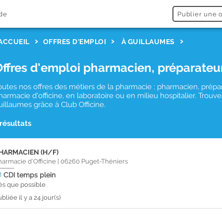
de
Publier une o
ACCUEIL
OFFRES D'EMPLOI
À GUILLAUMES
Offres d'emploi pharmacien, préparateu
outes nos offres des métiers de la pharmacie : pharmacien, prépa
harmacie d'officine, en laboratoire ou en milieu hospitalier. Tro
uillaumes grâce à Club Officine.
 résultats
HARMACIEN (H/F)
harmacie d'Officine
|
06260
Puget-Théniers
CDI
temps plein
ès que possible
bliée il y a 24 jour(s)