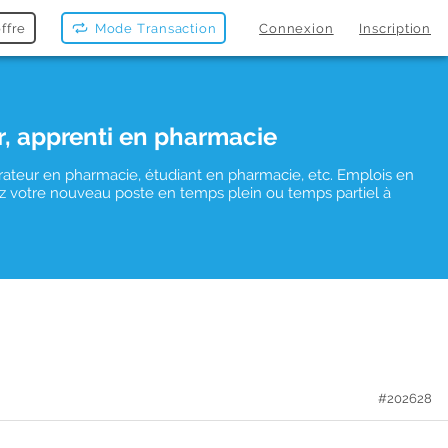
ffre
Mode Transaction
Connexion
Inscription
r, apprenti en pharmacie
rateur en pharmacie, étudiant en pharmacie, etc. Emplois en
uvez votre nouveau poste en temps plein ou temps partiel à
#202628