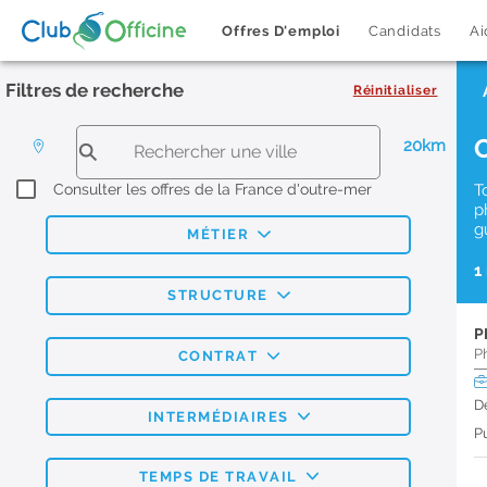
Offres D'emploi
Candidats
Ai
Filtres de recherche
Réinitialiser
20km
Consulter les offres de la France d'outre-mer
T
p
g
MÉTIER
1
STRUCTURE
P
P
CONTRAT
D
INTERMÉDIAIRES
Pu
TEMPS DE TRAVAIL