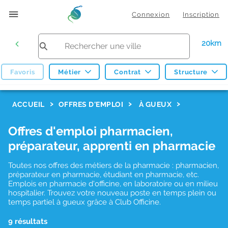
Connexion
Inscription
20km
Favoris
Métier
Contrat
Structure
F
ACCUEIL
OFFRES D'EMPLOI
À GUEUX
i
Offres d'emploi pharmacien,
l
préparateur, apprenti en pharmacie
t
r
Toutes nos offres des métiers de la pharmacie : pharmacien,
préparateur en pharmacie, étudiant en pharmacie, etc.
e
Emplois en pharmacie d'officine, en laboratoire ou en milieu
hospitalier. Trouvez votre nouveau poste en temps plein ou
s
temps partiel à gueux grâce à Club Officine.
d
9 résultats
e