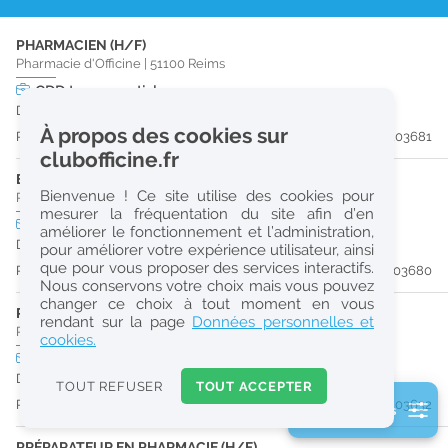
r
PHARMACIEN (H/F)
e
Pharmacie d'Officine
|
51100
Reims
c
CDD
temps partiel
Du 31/08/26 au 30/12/26
h
À propos des cookies sur
Publiée il y a 9 jour(s)
#203681
e
clubofficine.fr
r
ETUDIANT EN PHARMACIE 6E ANNÉE VALIDÉE (H/F)
Bienvenue ! Ce site utilise des cookies pour
Pharmacie d'Officine
|
51100
Reims
c
mesurer la fréquentation du site afin d’en
CDD
temps partiel
améliorer le fonctionnement et l’administration,
h
Du 31/08/26 au 30/12/26
pour améliorer votre expérience utilisateur, ainsi
e
que pour vous proposer des services interactifs.
Publiée il y a 9 jour(s)
#203680
Nous conservons votre choix mais vous pouvez
changer ce choix à tout moment en vous
PRÉPARATEUR EN PHARMACIE (H/F)
Réinitialiser
rendant sur la page
Données personnelles et
Pharmacie d'Officine
|
51100
Reims
cookies.
CDD
temps plein
2
Du 30/09/26 au 30/03/27
0
TOUT REFUSER
TOUT ACCEPTER
k
Publiée il y a 10 jour(s)
#203632
2 filtre(s) actifs
m
Consulter les offres de la France d'outre-mer
PRÉPARATEUR EN PHARMACIE (H/F)