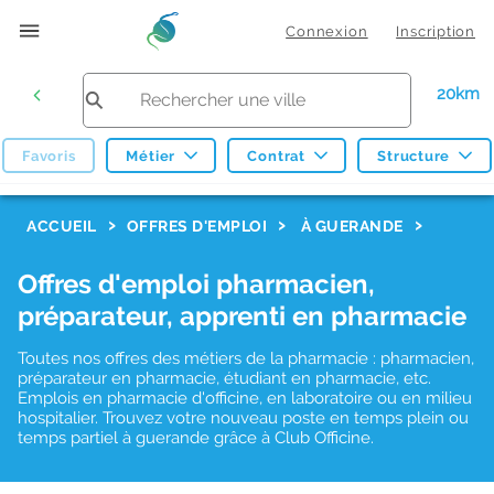
Connexion
Inscription
20km
Favoris
Métier
Contrat
Structure
F
ACCUEIL
OFFRES D'EMPLOI
À GUERANDE
i
Offres d'emploi pharmacien,
l
préparateur, apprenti en pharmacie
t
r
Toutes nos offres des métiers de la pharmacie : pharmacien,
préparateur en pharmacie, étudiant en pharmacie, etc.
e
Emplois en pharmacie d'officine, en laboratoire ou en milieu
hospitalier. Trouvez votre nouveau poste en temps plein ou
s
temps partiel à guerande grâce à Club Officine.
d
e