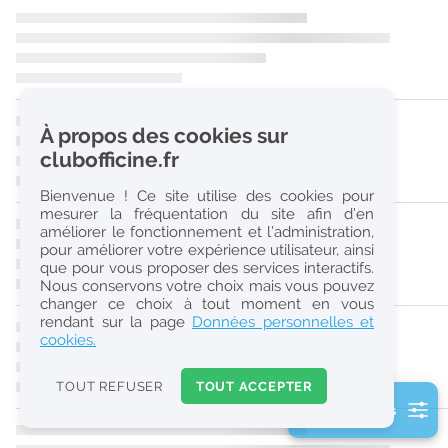
r
e
c
h
À propos des cookies sur
e
clubofficine.fr
r
Bienvenue ! Ce site utilise des cookies pour
c
mesurer la fréquentation du site afin d’en
améliorer le fonctionnement et l’administration,
h
pour améliorer votre expérience utilisateur, ainsi
e
que pour vous proposer des services interactifs.
Nous conservons votre choix mais vous pouvez
changer ce choix à tout moment en vous
Réinitialiser
rendant sur la page
Données personnelles et
cookies.
2
0
TOUT REFUSER
TOUT ACCEPTER
k
2 filtre(s) actifs
m
Consulter les offres de la France d'outre-mer