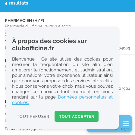
4 résultats
r
e
PHARMACIEN (H/F)
c
Pharmacie d'Officine
|
20000
Ajaccio
h
CDI
temps partiel
À propos des cookies sur
À partir du 31/08/26
e
clubofficine.fr
Publiée il y a 6 jour(s)
#204009
r
Bienvenue ! Ce site utilise des cookies pour
c
PHARMACIEN (H/F)
mesurer la fréquentation du site afin d’en
Pharmacie d'Officine
|
20000
Ajaccio
améliorer le fonctionnement et l’administration,
h
CDD
temps partiel
pour améliorer votre expérience utilisateur, ainsi
e
que pour vous proposer des services interactifs.
Jusqu'au 27/12/26
Nous conservons votre choix mais vous pouvez
Publiée il y a 8 jour(s)
#203904
changer ce choix à tout moment en vous
Réinitialiser
rendant sur la page
Données personnelles et
PHARMACIEN (H/F)
cookies.
Pharmacie d'Officine
|
20090
Ajaccio
2
0
CDI
temps plein
Logement
TOUT REFUSER
TOUT ACCEPTER
k
Dès que possible
2 filtre(s) actifs
m
Publiée il y a 27 jour(s)
#202512
Consulter les offres de la France d'outre-mer