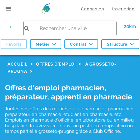
Connexion
Inscription
20km
Favoris
Métier
Contrat
Structure
F
ACCUEIL
OFFRES D'EMPLOI
À GROSSETO-
PRUGNA
i
l
Offres d'emploi pharmacien,
t
préparateur, apprenti en pharmacie
r
Toutes nos offres des métiers de la pharmacie : pharmacien,
e
préparateur en pharmacie, étudiant en pharmacie, etc.
s
Emplois en pharmacie d'officine, en laboratoire ou en milieu
hospitalier. Trouvez votre nouveau poste en temps plein ou
d
temps partiel à grosseto-prugna grâce à Club Officine.
e