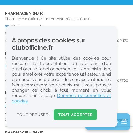
r
PHARMACIEN (H/F)
e
Pharmacie d'Officine
|
01460
Montréal-La-Cluse
c
CDI
temps partiel
À partir du 29/08/26
h
À propos des cookies sur
Publiée il y a 12 jour(s)
#203670
e
clubofficine.fr
r
PRÉPARATEUR EN PHARMACIE (H/F)
Bienvenue ! Ce site utilise des cookies pour
Pharmacie d'Officine
|
01460
Montréal-La-Cluse
c
mesurer la fréquentation du site afin d’en
CDD
temps plein
améliorer le fonctionnement et l’administration,
h
Jusqu'au 08/01/27
pour améliorer votre expérience utilisateur, ainsi
e
que pour vous proposer des services interactifs.
Publiée il y a 12 jour(s)
#203700
Nous conservons votre choix mais vous pouvez
changer ce choix à tout moment en vous
PRÉPARATEUR EN PHARMACIE (H/F)
Réinitialiser
rendant sur la page
Données personnelles et
Pharmacie d'Officine
|
01460
Montréal-La-Cluse
cookies.
CDD
temps plein
2
Jusqu'au 09/01/27
0
TOUT REFUSER
TOUT ACCEPTER
k
Publiée il y a 12 jour(s)
#203699
2 filtre(s) actifs
m
Consulter les offres de la France d'outre-mer
PHARMACIEN (H/F)