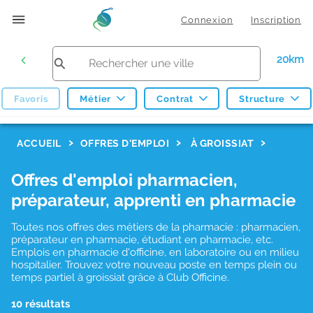
Connexion
Inscription
20km
Favoris
Métier
Contrat
Structure
F
ACCUEIL
OFFRES D'EMPLOI
À GROISSIAT
i
Offres d'emploi pharmacien,
l
préparateur, apprenti en pharmacie
t
r
Toutes nos offres des métiers de la pharmacie : pharmacien,
préparateur en pharmacie, étudiant en pharmacie, etc.
e
Emplois en pharmacie d'officine, en laboratoire ou en milieu
hospitalier. Trouvez votre nouveau poste en temps plein ou
s
temps partiel à groissiat grâce à Club Officine.
d
10 résultats
e