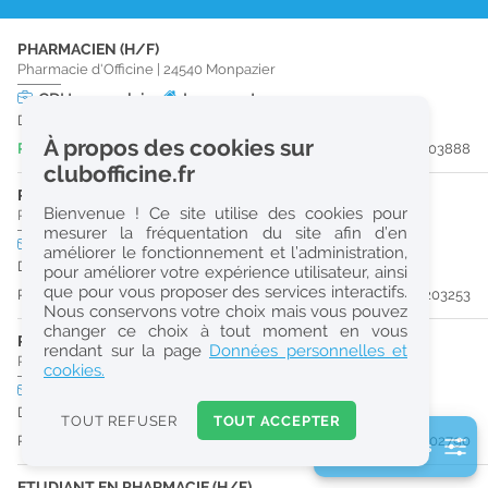
r
PHARMACIEN (H/F)
e
Pharmacie d'Officine
|
24540
Monpazier
c
CDI
temps plein
Logement
Dès que possible
h
À propos des cookies sur
Publiée il y a 6 jour(s)
#203888
e
clubofficine.fr
r
PHARMACIEN (H/F)
Bienvenue ! Ce site utilise des cookies pour
Pharmacie d'Officine
|
24540
Monpazier
c
mesurer la fréquentation du site afin d’en
CDD
temps plein
Logement
améliorer le fonctionnement et l’administration,
h
Du 16/08/26 au 24/08/26
pour améliorer votre expérience utilisateur, ainsi
e
que pour vous proposer des services interactifs.
Publiée il y a 15 jour(s)
#203253
Nous conservons votre choix mais vous pouvez
changer ce choix à tout moment en vous
PHARMACIEN (H/F)
Réinitialiser
rendant sur la page
Données personnelles et
Parapharmacie / Parfumerie
|
24200
Sarlat-La-Canéda
cookies.
CDI
temps plein
2
URGENT
Dès que possible
0
TOUT REFUSER
TOUT ACCEPTER
k
Publiée il y a 21 jour(s)
#202790
2 filtre(s) actifs
m
Consulter les offres de la France d'outre-mer
ETUDIANT EN PHARMACIE (H/F)