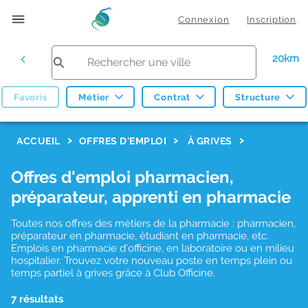
Connexion
Inscription
20km
Favoris
Métier
Contrat
Structure
F
ACCUEIL
OFFRES D'EMPLOI
À GRIVES
i
Offres d'emploi pharmacien,
l
préparateur, apprenti en pharmacie
t
r
Toutes nos offres des métiers de la pharmacie : pharmacien,
préparateur en pharmacie, étudiant en pharmacie, etc.
e
Emplois en pharmacie d'officine, en laboratoire ou en milieu
hospitalier. Trouvez votre nouveau poste en temps plein ou
s
temps partiel à grives grâce à Club Officine.
d
7 résultats
e