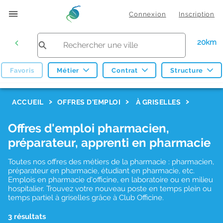
Connexion
Inscription
20km
Favoris
Métier
Contrat
Structure
F
ACCUEIL
OFFRES D'EMPLOI
À GRISELLES
i
Offres d'emploi pharmacien,
l
préparateur, apprenti en pharmacie
t
r
Toutes nos offres des métiers de la pharmacie : pharmacien,
préparateur en pharmacie, étudiant en pharmacie, etc.
e
Emplois en pharmacie d'officine, en laboratoire ou en milieu
hospitalier. Trouvez votre nouveau poste en temps plein ou
s
temps partiel à griselles grâce à Club Officine.
d
3 résultats
e