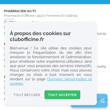
r
PHARMACIEN (H/F)
e
Pharmacie d'Officine
|
45210
Ferrières-En-Gâtinais
c
CDI
temps partiel
Dès que possible
h
À propos des cookies sur
Publiée il y a 2 jour(s)
#204239
e
clubofficine.fr
r
PHARMACIEN (H/F)
Bienvenue ! Ce site utilise des cookies pour
Pharmacie d'Officine
|
45210
Ferrières-En-Gâtinais
c
mesurer la fréquentation du site afin d’en
CDI
temps plein
améliorer le fonctionnement et l’administration,
h
Dès que possible
pour améliorer votre expérience utilisateur, ainsi
e
que pour vous proposer des services interactifs.
Publiée il y a 2 jour(s)
#204169
Nous conservons votre choix mais vous pouvez
changer ce choix à tout moment en vous
PHARMACIEN (H/F)
Réinitialiser
rendant sur la page
Données personnelles et
Pharmacie d'Officine
|
45210
Ferrières-En-Gâtinais
cookies.
CDI
temps plein
2
Dès que possible
0
TOUT REFUSER
TOUT ACCEPTER
k
Publiée il y a 31 jour(s)
#202144
2 filtre(s) actifs
m
Consulter les offres de la France d'outre-mer