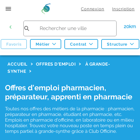
Connexion
Inscription
20km
Favoris
Métier
Contrat
Structure
F
ACCUEIL
OFFRES D'EMPLOI
À GRANDE-
SYNTHE
i
l
Offres d'emploi pharmacien,
t
préparateur, apprenti en pharmacie
r
Toutes nos offres des métiers de la pharmacie : pharmacien,
e
préparateur en pharmacie, étudiant en pharmacie, etc.
s
Emplois en pharmacie d'officine, en laboratoire ou en milieu
hospitalier. Trouvez votre nouveau poste en temps plein ou
d
temps partiel à grande-synthe grâce à Club Officine.
e