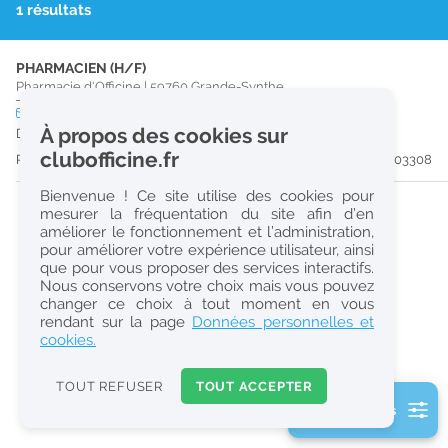
1 résultats
r
e
PHARMACIEN (H/F)
c
Pharmacie d'Officine
|
59760
Grande-Synthe
h
CDI
temps plein
À propos des cookies sur
Dès que possible
e
clubofficine.fr
Publiée il y a 14 jour(s)
#203308
r
Bienvenue ! Ce site utilise des cookies pour
c
mesurer la fréquentation du site afin d’en
améliorer le fonctionnement et l’administration,
h
pour améliorer votre expérience utilisateur, ainsi
e
que pour vous proposer des services interactifs.
Nous conservons votre choix mais vous pouvez
changer ce choix à tout moment en vous
Réinitialiser
rendant sur la page
Données personnelles et
cookies.
2
0
TOUT REFUSER
TOUT ACCEPTER
k
2 filtre(s) actifs
m
Consulter les offres de la France d'outre-mer