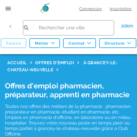
Connexion
Inscription
20km
Favoris
Métier
Contrat
Structure
F
ACCUEIL
OFFRES D'EMPLOI
À GRANCEY-LE-
CHATEAU-NEUVELLE
i
l
Offres d'emploi pharmacien,
t
préparateur, apprenti en pharmacie
r
Toutes nos offres des métiers de la pharmacie : pharmacien,
e
préparateur en pharmacie, étudiant en pharmacie, etc.
s
Emplois en pharmacie d'officine, en laboratoire ou en milieu
hospitalier. Trouvez votre nouveau poste en temps plein ou
d
temps partiel à grancey-le-chateau-neuvelle grâce à Club
Officine.
e