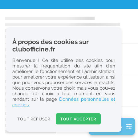
r
e
c
h
À propos des cookies sur
e
clubofficine.fr
r
Bienvenue ! Ce site utilise des cookies pour
c
mesurer la fréquentation du site afin d’en
améliorer le fonctionnement et l’administration,
h
pour améliorer votre expérience utilisateur, ainsi
e
que pour vous proposer des services interactifs.
Nous conservons votre choix mais vous pouvez
changer ce choix à tout moment en vous
Réinitialiser
rendant sur la page
Données personnelles et
cookies.
2
0
TOUT REFUSER
TOUT ACCEPTER
k
2 filtre(s) actifs
m
Consulter les offres de la France d'outre-mer