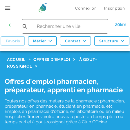
Connexion
Inscription
20km
Favoris
Métier
Contrat
Structure
F
ACCUEIL
OFFRES D'EMPLOI
À GOUT-
ROSSIGNOL
i
l
Offres d'emploi pharmacien,
t
préparateur, apprenti en pharmacie
r
Toutes nos offres des métiers de la pharmacie : pharmacien,
e
préparateur en pharmacie, étudiant en pharmacie, etc.
s
Emplois en pharmacie d'officine, en laboratoire ou en milieu
hospitalier. Trouvez votre nouveau poste en temps plein ou
d
temps partiel à gout-rossignol grâce à Club Officine.
e