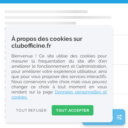
r
e
c
h
À propos des cookies sur
e
clubofficine.fr
r
Bienvenue ! Ce site utilise des cookies pour
c
mesurer la fréquentation du site afin d’en
améliorer le fonctionnement et l’administration,
h
pour améliorer votre expérience utilisateur, ainsi
e
que pour vous proposer des services interactifs.
Nous conservons votre choix mais vous pouvez
changer ce choix à tout moment en vous
Réinitialiser
rendant sur la page
Données personnelles et
cookies.
2
0
TOUT REFUSER
TOUT ACCEPTER
k
2 filtre(s) actifs
m
Consulter les offres de la France d'outre-mer