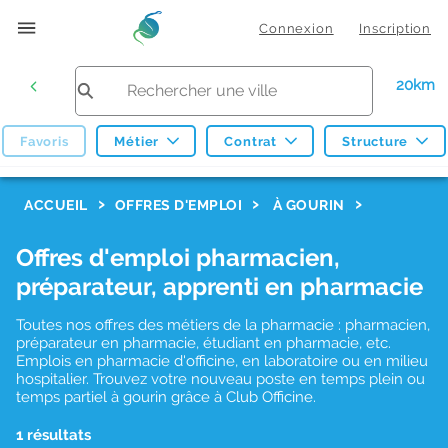
Connexion
Inscription
20km
Favoris
Métier
Contrat
Structure
F
ACCUEIL
OFFRES D'EMPLOI
À GOURIN
i
Offres d'emploi pharmacien,
l
préparateur, apprenti en pharmacie
t
r
Toutes nos offres des métiers de la pharmacie : pharmacien,
préparateur en pharmacie, étudiant en pharmacie, etc.
e
Emplois en pharmacie d'officine, en laboratoire ou en milieu
hospitalier. Trouvez votre nouveau poste en temps plein ou
s
temps partiel à gourin grâce à Club Officine.
d
1 résultats
e