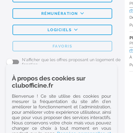
P
RÉMUNÉRATION
D
Pu
LOGICIELS
P
P
FAVORIS
À
N'afficher que les offres proposant un logement de
fonction
Pu
À propos des cookies sur
L'emploi Pharmacie par métier
clubofficine.fr
Pharmacien (H/F)
Bienvenue ! Ce site utilise des cookies pour
mesurer la fréquentation du site afin d’en
Préparateur en Pharmacie (H/F)
améliorer le fonctionnement et l’administration,
Etudiant en Pharmacie (H/F)
pour améliorer votre expérience utilisateur, ainsi
que pour vous proposer des services interactifs.
Etudiant en Pharmacie 6e année validée (H/F)
Nous conservons votre choix mais vous pouvez
Conseiller Dermo Cosmetique - Esthéticienne (H/F)
changer ce choix à tout moment en vous