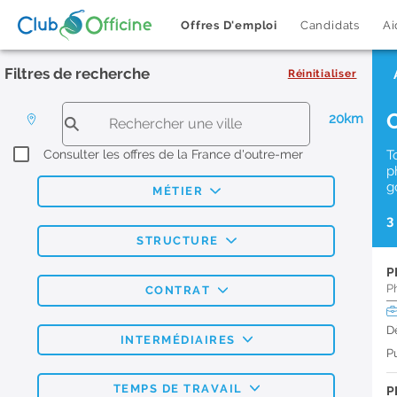
Offres D'emploi
Candidats
Ai
Filtres de recherche
Réinitialiser
20km
Consulter les offres de la France d'outre-mer
T
p
g
MÉTIER
3
STRUCTURE
P
P
CONTRAT
D
INTERMÉDIAIRES
Pu
TEMPS DE TRAVAIL
P