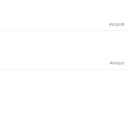
#203226
#201527