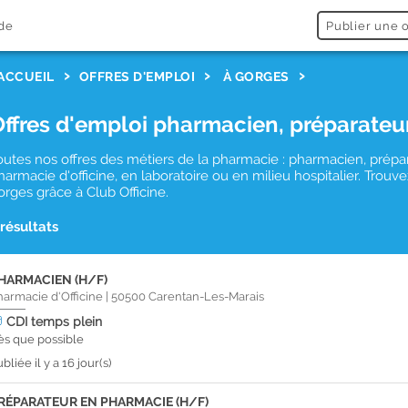
de
Publier une o
ACCUEIL
OFFRES D'EMPLOI
À GORGES
Offres d'emploi pharmacien, préparateu
outes nos offres des métiers de la pharmacie : pharmacien, prépa
harmacie d'officine, en laboratoire ou en milieu hospitalier. Tro
orges grâce à Club Officine.
 résultats
HARMACIEN (H/F)
harmacie d'Officine
|
50500
Carentan-Les-Marais
CDI
temps plein
ès que possible
bliée il y a 16 jour(s)
RÉPARATEUR EN PHARMACIE (H/F)