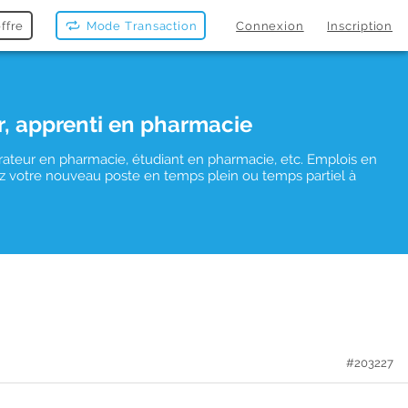
ffre
Mode Transaction
Connexion
Inscription
r, apprenti en pharmacie
rateur en pharmacie, étudiant en pharmacie, etc. Emplois en
uvez votre nouveau poste en temps plein ou temps partiel à
#203227