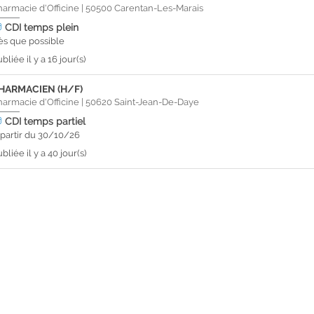
harmacie d'Officine
|
50500
Carentan-Les-Marais
CDI
temps plein
ès que possible
bliée il y a 16 jour(s)
HARMACIEN (H/F)
harmacie d'Officine
|
50620
Saint-Jean-De-Daye
CDI
temps partiel
 partir du 30/10/26
bliée il y a 40 jour(s)