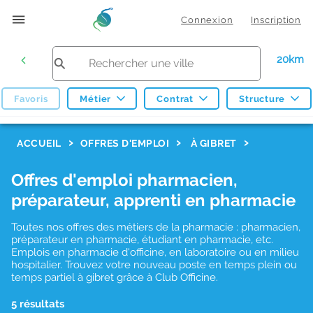
Connexion
Inscription
20km
Favoris
Métier
Contrat
Structure
F
ACCUEIL
OFFRES D'EMPLOI
À GIBRET
i
Offres d'emploi pharmacien,
l
préparateur, apprenti en pharmacie
t
r
Toutes nos offres des métiers de la pharmacie : pharmacien,
préparateur en pharmacie, étudiant en pharmacie, etc.
e
Emplois en pharmacie d'officine, en laboratoire ou en milieu
hospitalier. Trouvez votre nouveau poste en temps plein ou
s
temps partiel à gibret grâce à Club Officine.
d
5 résultats
e