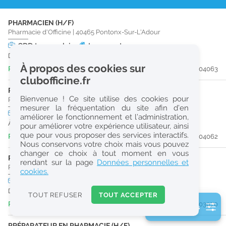
r
PHARMACIEN (H/F)
e
Pharmacie d'Officine
|
40465
Pontonx-Sur-L'Adour
c
CDD
temps plein
Logement
Du 27/08/26 au 26/12/26
h
À propos des cookies sur
Publiée il y a 2 jour(s)
#204063
e
clubofficine.fr
r
PHARMACIEN (H/F)
Bienvenue ! Ce site utilise des cookies pour
Pharmacie d'Officine
|
40465
Pontonx-Sur-L'Adour
c
mesurer la fréquentation du site afin d’en
CDI
temps plein
améliorer le fonctionnement et l’administration,
h
À partir du 28/08/26
pour améliorer votre expérience utilisateur, ainsi
e
que pour vous proposer des services interactifs.
Publiée il y a 2 jour(s)
#204062
Nous conservons votre choix mais vous pouvez
changer ce choix à tout moment en vous
PRÉPARATEUR EN PHARMACIE (H/F)
Réinitialiser
rendant sur la page
Données personnelles et
Pharmacie d'Officine
|
64300
Sault-De-Navailles
cookies.
CDD
temps plein
2
Du 30/10/26 au 27/06/27
0
TOUT REFUSER
TOUT ACCEPTER
k
Publiée il y a 5 jour(s)
#203970
2 filtre(s) actifs
m
Consulter les offres de la France d'outre-mer
PRÉPARATEUR EN PHARMACIE (H/F)