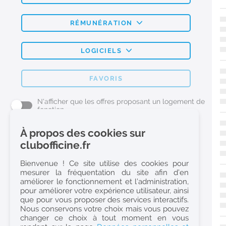
RÉMUNÉRATION
LOGICIELS
FAVORIS
N'afficher que les offres proposant un logement de
fonction
À propos des cookies sur
L'emploi Pharmacie par métier
clubofficine.fr
Pharmacien (H/F)
Bienvenue ! Ce site utilise des cookies pour
mesurer la fréquentation du site afin d’en
Préparateur en Pharmacie (H/F)
améliorer le fonctionnement et l’administration,
Etudiant en Pharmacie (H/F)
pour améliorer votre expérience utilisateur, ainsi
que pour vous proposer des services interactifs.
Etudiant en Pharmacie 6e année validée (H/F)
Nous conservons votre choix mais vous pouvez
Conseiller Dermo Cosmetique - Esthéticienne (H/F)
changer ce choix à tout moment en vous