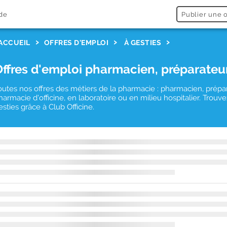
de
Publier une o
ACCUEIL
OFFRES D'EMPLOI
À GESTIES
Offres d'emploi pharmacien, préparateu
outes nos offres des métiers de la pharmacie : pharmacien, prépa
harmacie d'officine, en laboratoire ou en milieu hospitalier. Tro
esties grâce à Club Officine.