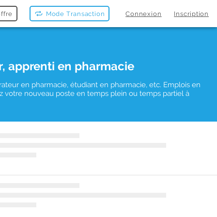
ffre
Mode Transaction
Connexion
Inscription
r, apprenti en pharmacie
rateur en pharmacie, étudiant en pharmacie, etc. Emplois en
uvez votre nouveau poste en temps plein ou temps partiel à