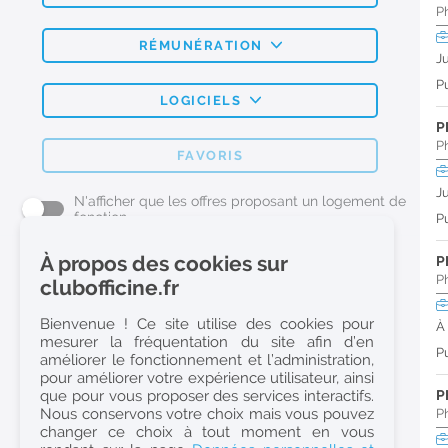
P
RÉMUNÉRATION
J
Pu
LOGICIELS
P
P
FAVORIS
J
N'afficher que les offres proposant un logement de
fonction
Pu
À propos des cookies sur
P
L'emploi Pharmacie par métier
P
clubofficine.fr
Pharmacien (H/F)
Bienvenue ! Ce site utilise des cookies pour
À
mesurer la fréquentation du site afin d’en
Préparateur en Pharmacie (H/F)
Pu
améliorer le fonctionnement et l’administration,
Etudiant en Pharmacie (H/F)
pour améliorer votre expérience utilisateur, ainsi
que pour vous proposer des services interactifs.
P
Etudiant en Pharmacie 6e année validée (H/F)
Nous conservons votre choix mais vous pouvez
P
Conseiller Dermo Cosmetique - Esthéticienne (H/F)
changer ce choix à tout moment en vous