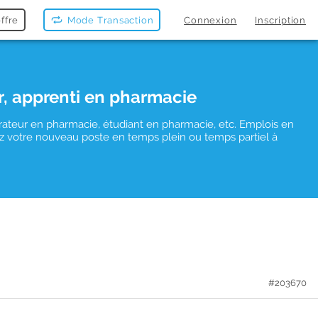
ffre
Mode Transaction
Connexion
Inscription
r, apprenti en pharmacie
rateur en pharmacie, étudiant en pharmacie, etc. Emplois en
uvez votre nouveau poste en temps plein ou temps partiel à
#203670