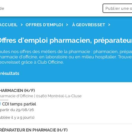
de
Publier une o
ACCUEIL
OFFRES D'EMPLOI
À GEOVREISSET
Offres d'emploi pharmacien, préparateu
outes nos offres des métiers de la pharmacie : pharmacien, prépa
harmacie d'officine, en laboratoire ou en milieu hospitalier. Tro
eovreisset grâce à Club Officine.
 résultats
HARMACIEN (H/F)
harmacie d'Officine
|
01460
Montréal-La-Cluse
CDI
temps partiel
 partir du 29/08/26
bliée il y a 9 jour(s)
RÉPARATEUR EN PHARMACIE (H/F)