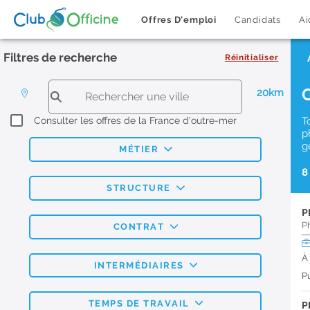
Offres D'emploi
Candidats
Ai
Filtres de recherche
Réinitialiser
20km
Consulter les offres de la France d'outre-mer
T
p
g
MÉTIER
8
STRUCTURE
P
P
CONTRAT
À
INTERMÉDIAIRES
Pu
TEMPS DE TRAVAIL
P