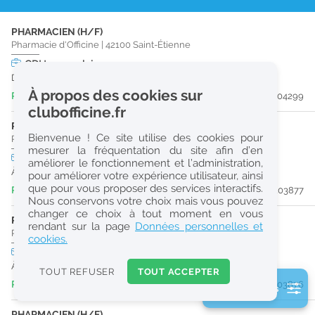
r
PHARMACIEN (H/F)
e
Pharmacie d'Officine
|
42100
Saint-Étienne
c
CDI
temps plein
Dès que possible
h
À propos des cookies sur
Publiée il y a 7 heure(s)
#204299
e
clubofficine.fr
r
PHARMACIEN (H/F)
Bienvenue ! Ce site utilise des cookies pour
Pharmacie d'Officine
|
69850
Saint-Martin-En-Haut
c
mesurer la fréquentation du site afin d’en
CDI
temps plein
améliorer le fonctionnement et l’administration,
h
À partir du 13/09/26
pour améliorer votre expérience utilisateur, ainsi
e
que pour vous proposer des services interactifs.
Publiée il y a 7 jour(s)
#203877
Nous conservons votre choix mais vous pouvez
changer ce choix à tout moment en vous
PHARMACIEN (H/F)
Réinitialiser
rendant sur la page
Données personnelles et
Pharmacie d'Officine
|
69850
Saint-Martin-En-Haut
cookies.
CDI
temps partiel
2
À partir du 13/09/26
0
TOUT REFUSER
TOUT ACCEPTER
k
Publiée il y a 7 jour(s)
#203876
2 filtre(s) actifs
m
Consulter les offres de la France d'outre-mer
PHARMACIEN (H/F)