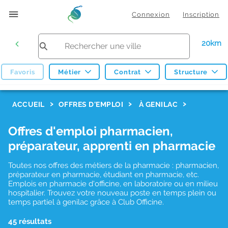
Connexion
Inscription
20km
Favoris
Métier
Contrat
Structure
F
ACCUEIL
OFFRES D'EMPLOI
À GENILAC
i
Offres d'emploi pharmacien,
l
préparateur, apprenti en pharmacie
t
r
Toutes nos offres des métiers de la pharmacie : pharmacien,
préparateur en pharmacie, étudiant en pharmacie, etc.
e
Emplois en pharmacie d'officine, en laboratoire ou en milieu
hospitalier. Trouvez votre nouveau poste en temps plein ou
s
temps partiel à genilac grâce à Club Officine.
d
45 résultats
e