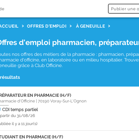
de
Publier une o
ACCUEIL
OFFRES D'EMPLOI
À GENEUILLE
Offres d'emploi pharmacien, préparateu
outes nos offres des métiers de la pharmacie : pharmacien, prépa
harmacie d'officine, en laboratoire ou en milieu hospitalier. Tro
eneuille grâce à Club Officine.
 résultats
RÉPARATEUR EN PHARMACIE (H/F)
harmacie d'Officine
|
70190
Voray-Sur-L'Ognon
CDI
temps partiel
 partir du 31/08/26
bliée il y a 11 jour(s)
TUDIANT EN PHARMACIE (H/F)