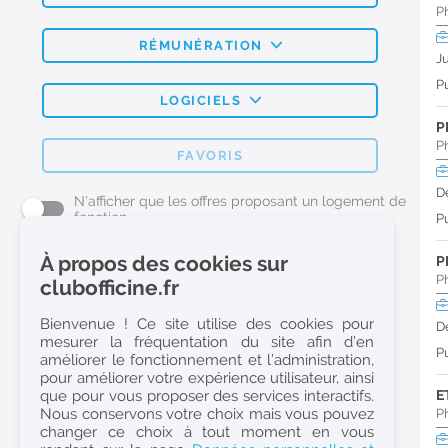
P
RÉMUNÉRATION
J
Pu
LOGICIELS
P
P
FAVORIS
D
N'afficher que les offres proposant un logement de
fonction
Pu
À propos des cookies sur
P
L'emploi Pharmacie par métier
P
clubofficine.fr
Pharmacien (H/F)
Bienvenue ! Ce site utilise des cookies pour
D
mesurer la fréquentation du site afin d’en
Préparateur en Pharmacie (H/F)
Pu
améliorer le fonctionnement et l’administration,
Etudiant en Pharmacie (H/F)
pour améliorer votre expérience utilisateur, ainsi
que pour vous proposer des services interactifs.
E
Etudiant en Pharmacie 6e année validée (H/F)
Nous conservons votre choix mais vous pouvez
P
Conseiller Dermo Cosmetique - Esthéticienne (H/F)
changer ce choix à tout moment en vous