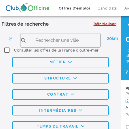
Offres D'emploi
Candidats
Ai
Filtres de recherche
Réinitialiser
20km
Consulter les offres de la France d'outre-mer
T
p
g
MÉTIER
7
STRUCTURE
P
P
CONTRAT
À
INTERMÉDIAIRES
Pu
TEMPS DE TRAVAIL
E