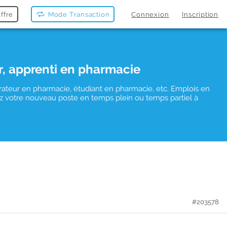
ffre
Mode Transaction
Connexion
Inscription
r, apprenti en pharmacie
rateur en pharmacie, étudiant en pharmacie, etc. Emplois en
uvez votre nouveau poste en temps plein ou temps partiel à
#203578