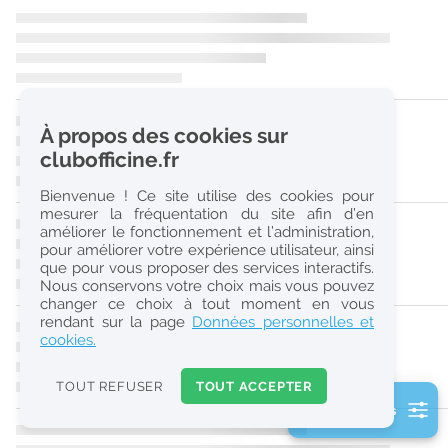
r
e
c
h
À propos des cookies sur
e
clubofficine.fr
r
Bienvenue ! Ce site utilise des cookies pour
c
mesurer la fréquentation du site afin d’en
améliorer le fonctionnement et l’administration,
h
pour améliorer votre expérience utilisateur, ainsi
e
que pour vous proposer des services interactifs.
Nous conservons votre choix mais vous pouvez
changer ce choix à tout moment en vous
Réinitialiser
rendant sur la page
Données personnelles et
cookies.
2
0
TOUT REFUSER
TOUT ACCEPTER
k
2 filtre(s) actifs
m
Consulter les offres de la France d'outre-mer