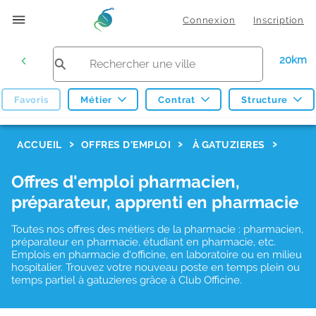
Connexion
Inscription
20km
Favoris
Métier
Contrat
Structure
F
ACCUEIL
OFFRES D'EMPLOI
À GATUZIERES
i
Offres d'emploi pharmacien,
l
préparateur, apprenti en pharmacie
t
r
Toutes nos offres des métiers de la pharmacie : pharmacien,
préparateur en pharmacie, étudiant en pharmacie, etc.
e
Emplois en pharmacie d'officine, en laboratoire ou en milieu
hospitalier. Trouvez votre nouveau poste en temps plein ou
s
temps partiel à gatuzieres grâce à Club Officine.
d
e