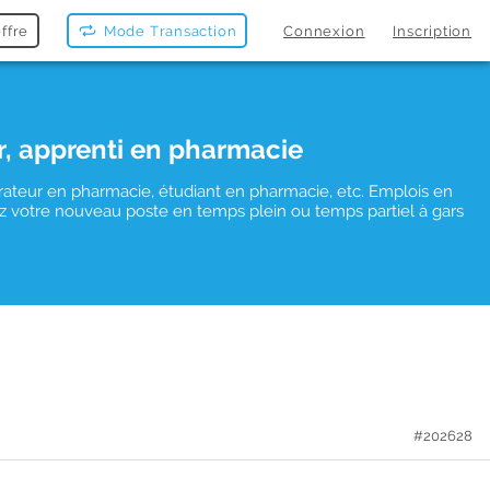
ffre
Mode Transaction
Connexion
Inscription
r, apprenti en pharmacie
rateur en pharmacie, étudiant en pharmacie, etc. Emplois en
vez votre nouveau poste en temps plein ou temps partiel à gars
#202628