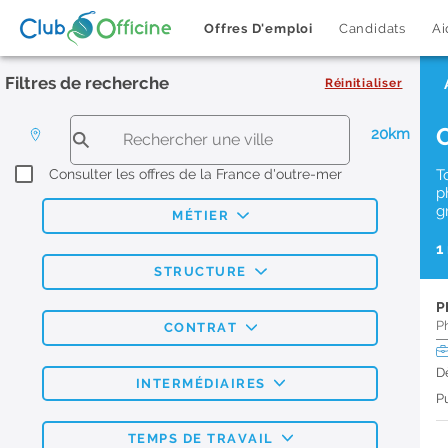
Offres D'emploi
Candidats
Ai
Filtres de recherche
Réinitialiser
20km
Consulter les offres de la France d'outre-mer
T
p
g
MÉTIER
1
STRUCTURE
P
P
CONTRAT
D
INTERMÉDIAIRES
Pu
TEMPS DE TRAVAIL