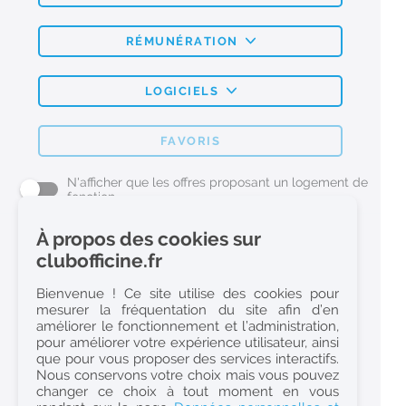
RÉMUNÉRATION
LOGICIELS
FAVORIS
N'afficher que les offres proposant un logement de
fonction
À propos des cookies sur
L'emploi Pharmacie par métier
clubofficine.fr
Pharmacien (H/F)
Bienvenue ! Ce site utilise des cookies pour
mesurer la fréquentation du site afin d’en
Préparateur en Pharmacie (H/F)
améliorer le fonctionnement et l’administration,
Etudiant en Pharmacie (H/F)
pour améliorer votre expérience utilisateur, ainsi
que pour vous proposer des services interactifs.
Etudiant en Pharmacie 6e année validée (H/F)
Nous conservons votre choix mais vous pouvez
Conseiller Dermo Cosmetique - Esthéticienne (H/F)
changer ce choix à tout moment en vous