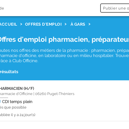
de
Publier une o
ACCUEIL
OFFRES D'EMPLOI
À GARS
Offres d'emploi pharmacien, préparateu
outes nos offres des métiers de la pharmacie : pharmacien, prépa
harmacie d'officine, en laboratoire ou en milieu hospitalier. Trou
râce à Club Officine.
 résultats
HARMACIEN (H/F)
harmacie d'Officine
|
06260
Puget-Théniers
CDI
temps plein
ès que possible
bliée il y a 24 jour(s)