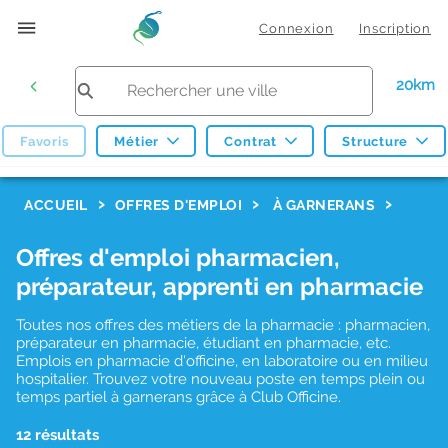
Connexion
Inscription
20km
Favoris
Métier
Contrat
Structure
F
ACCUEIL
OFFRES D'EMPLOI
À GARNERANS
i
Offres d'emploi pharmacien,
l
préparateur, apprenti en pharmacie
t
r
Toutes nos offres des métiers de la pharmacie : pharmacien,
préparateur en pharmacie, étudiant en pharmacie, etc.
e
Emplois en pharmacie d'officine, en laboratoire ou en milieu
hospitalier. Trouvez votre nouveau poste en temps plein ou
s
temps partiel à garnerans grâce à Club Officine.
d
12 résultats
e