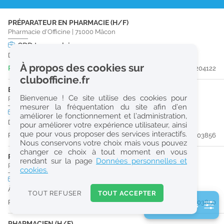
r
PRÉPARATEUR EN PHARMACIE (H/F)
e
Pharmacie d'Officine
|
71000
Mâcon
c
CDD
temps plein
Du 30/10/26 au 29/08/27
h
À propos des cookies sur
Publiée il y a 4 jour(s)
#204122
e
clubofficine.fr
r
ETUDIANT EN PHARMACIE (H/F)
Bienvenue ! Ce site utilise des cookies pour
Pharmacie d'Officine
|
01750
Replonges
c
mesurer la fréquentation du site afin d’en
CDI
temps partiel
améliorer le fonctionnement et l’administration,
h
Dès que possible
pour améliorer votre expérience utilisateur, ainsi
e
que pour vous proposer des services interactifs.
Publiée il y a 9 jour(s)
#203856
Nous conservons votre choix mais vous pouvez
changer ce choix à tout moment en vous
PRÉPARATEUR EN PHARMACIE (H/F)
Réinitialiser
rendant sur la page
Données personnelles et
Pharmacie d'Officine
|
01750
Replonges
cookies.
CDI
temps plein
2
À partir du 30/08/26
0
TOUT REFUSER
TOUT ACCEPTER
k
Publiée il y a 9 jour(s)
#203850
2 filtre(s) actifs
m
Consulter les offres de la France d'outre-mer
PHARMACIEN (H/F)