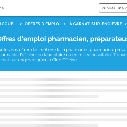
de
Publier une o
ACCUEIL
OFFRES D'EMPLOI
À GARNAT-SUR-ENGIEVRE
Offres d'emploi pharmacien, préparateu
outes nos offres des métiers de la pharmacie : pharmacien, prépa
harmacie d'officine, en laboratoire ou en milieu hospitalier. Tro
arnat-sur-engievre grâce à Club Officine.