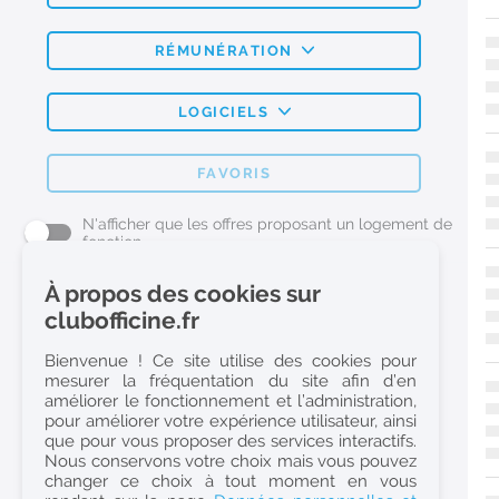
RÉMUNÉRATION
LOGICIELS
FAVORIS
N'afficher que les offres proposant un logement de
fonction
À propos des cookies sur
L'emploi Pharmacie par métier
clubofficine.fr
Pharmacien (H/F)
Bienvenue ! Ce site utilise des cookies pour
mesurer la fréquentation du site afin d’en
Préparateur en Pharmacie (H/F)
améliorer le fonctionnement et l’administration,
Etudiant en Pharmacie (H/F)
pour améliorer votre expérience utilisateur, ainsi
que pour vous proposer des services interactifs.
Etudiant en Pharmacie 6e année validée (H/F)
Nous conservons votre choix mais vous pouvez
Conseiller Dermo Cosmetique - Esthéticienne (H/F)
changer ce choix à tout moment en vous