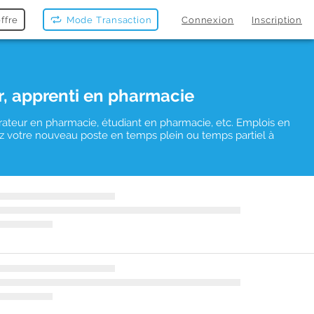
ffre
Mode Transaction
Connexion
Inscription
r, apprenti en pharmacie
rateur en pharmacie, étudiant en pharmacie, etc. Emplois en
uvez votre nouveau poste en temps plein ou temps partiel à