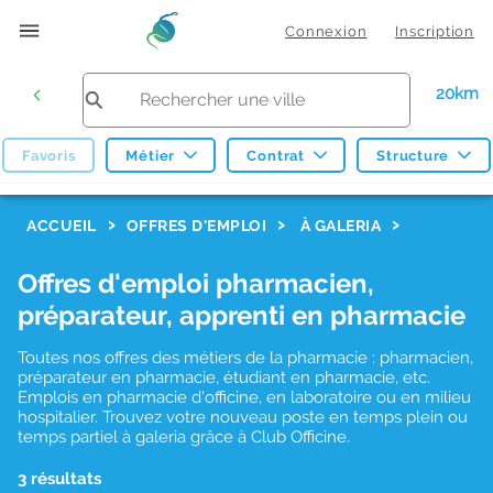
Connexion
Inscription
20km
Favoris
Métier
Contrat
Structure
F
ACCUEIL
OFFRES D'EMPLOI
À GALERIA
i
Offres d'emploi pharmacien,
l
préparateur, apprenti en pharmacie
t
r
Toutes nos offres des métiers de la pharmacie : pharmacien,
préparateur en pharmacie, étudiant en pharmacie, etc.
e
Emplois en pharmacie d'officine, en laboratoire ou en milieu
hospitalier. Trouvez votre nouveau poste en temps plein ou
s
temps partiel à galeria grâce à Club Officine.
d
3 résultats
e