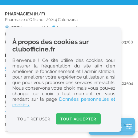
r
PHARMACIEN (H/F)
e
Pharmacie d'Officine
|
20214
Calenzana
c
CDD
temps partiel
Logement
Du 15/11/26 au 18/11/26
h
À propos des cookies sur
Publiée il y a 8 jour(s)
#203788
e
clubofficine.fr
r
PHARMACIEN (H/F)
Bienvenue ! Ce site utilise des cookies pour
Pharmacie d'Officine
|
20214
Calenzana
c
mesurer la fréquentation du site afin d’en
CDI
temps partiel
améliorer le fonctionnement et l’administration,
h
Dès que possible
pour améliorer votre expérience utilisateur, ainsi
e
que pour vous proposer des services interactifs.
Publiée il y a 24 jour(s)
#202594
Nous conservons votre choix mais vous pouvez
changer ce choix à tout moment en vous
PRÉPARATEUR EN PHARMACIE (H/F)
Réinitialiser
rendant sur la page
Données personnelles et
Pharmacie d'Officine
|
20260
Calvi
cookies.
CDI
temps plein
Pro
2
Dès que possible
0
TOUT REFUSER
TOUT ACCEPTER
k
Publiée il y a 31 jour(s)
#202121
2 filtre(s) actifs
m
Consulter les offres de la France d'outre-mer