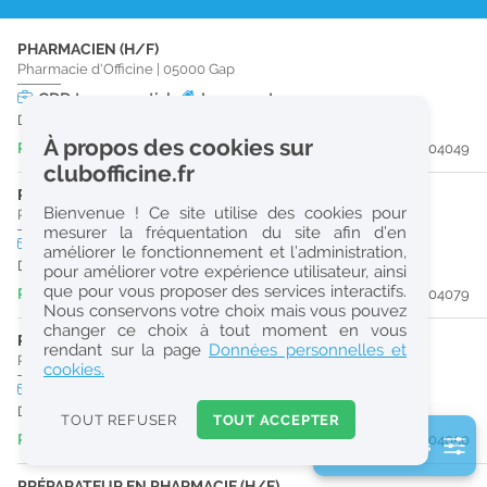
r
PHARMACIEN (H/F)
e
Pharmacie d'Officine
|
05000
Gap
c
CDD
temps partiel
Logement
Du 24/08/26 au 28/08/26
h
À propos des cookies sur
Publiée il y a 7 jour(s)
#204049
e
clubofficine.fr
r
PHARMACIEN (H/F)
Bienvenue ! Ce site utilise des cookies pour
Pharmacie d'Officine
|
05000
Gap
c
mesurer la fréquentation du site afin d’en
CDD
temps plein
améliorer le fonctionnement et l’administration,
h
Du 14/10/26 au 14/03/27
pour améliorer votre expérience utilisateur, ainsi
e
que pour vous proposer des services interactifs.
Publiée il y a 7 jour(s)
#204079
Nous conservons votre choix mais vous pouvez
changer ce choix à tout moment en vous
PHARMACIEN (H/F)
Réinitialiser
rendant sur la page
Données personnelles et
Pharmacie d'Officine
|
05000
Gap
cookies.
CDD
temps partiel
Logement
2
Du 16/09/26 au 17/09/26
0
TOUT REFUSER
TOUT ACCEPTER
k
Publiée il y a 7 jour(s)
#204050
2 filtre(s) actifs
m
Consulter les offres de la France d'outre-mer
PRÉPARATEUR EN PHARMACIE (H/F)