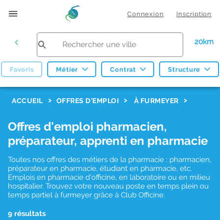
Connexion
Inscription
20km
Favoris
Métier
Contrat
Structure
F
ACCUEIL
OFFRES D'EMPLOI
À FURMEYER
i
Offres d'emploi pharmacien,
l
préparateur, apprenti en pharmacie
t
r
Toutes nos offres des métiers de la pharmacie : pharmacien,
préparateur en pharmacie, étudiant en pharmacie, etc.
e
Emplois en pharmacie d'officine, en laboratoire ou en milieu
hospitalier. Trouvez votre nouveau poste en temps plein ou
s
temps partiel à furmeyer grâce à Club Officine.
d
9 résultats
e