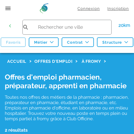
Connexion
Inscription
20km
Favoris
Métier
Contrat
Structure
F
ACCUEIL
OFFRES D'EMPLOI
À FROMY
i
Offres d'emploi pharmacien,
l
préparateur, apprenti en pharmacie
t
r
Toutes nos offres des métiers de la pharmacie : pharmacien,
préparateur en pharmacie, étudiant en pharmacie, etc.
e
Emplois en pharmacie d'officine, en laboratoire ou en milieu
hospitalier. Trouvez votre nouveau poste en temps plein ou
s
temps partiel à fromy grâce à Club Officine.
d
2 résultats
e