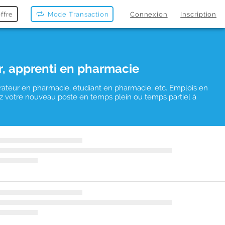
ffre
Mode Transaction
Connexion
Inscription
r, apprenti en pharmacie
rateur en pharmacie, étudiant en pharmacie, etc. Emplois en
uvez votre nouveau poste en temps plein ou temps partiel à