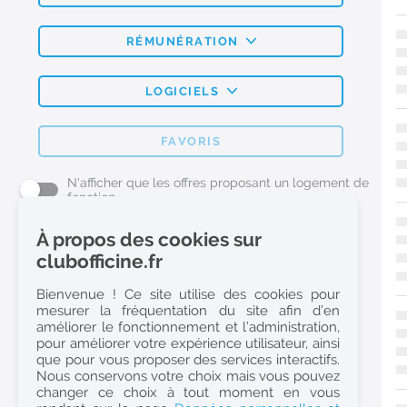
RÉMUNÉRATION
LOGICIELS
FAVORIS
N'afficher que les offres proposant un logement de
fonction
À propos des cookies sur
L'emploi Pharmacie par métier
clubofficine.fr
Pharmacien (H/F)
Bienvenue ! Ce site utilise des cookies pour
mesurer la fréquentation du site afin d’en
Préparateur en Pharmacie (H/F)
améliorer le fonctionnement et l’administration,
Etudiant en Pharmacie (H/F)
pour améliorer votre expérience utilisateur, ainsi
que pour vous proposer des services interactifs.
Etudiant en Pharmacie 6e année validée (H/F)
Nous conservons votre choix mais vous pouvez
Conseiller Dermo Cosmetique - Esthéticienne (H/F)
changer ce choix à tout moment en vous