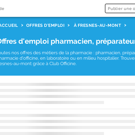
de
Publier une o
ACCUEIL
OFFRES D'EMPLOI
À FRESNES-AU-MONT
Offres d'emploi pharmacien, préparateu
outes nos offres des métiers de la pharmacie : pharmacien, prépa
harmacie d'officine, en laboratoire ou en milieu hospitalier. Tro
resnes-au-mont grâce à Club Officine.